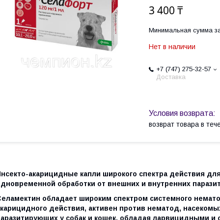
3 400 ₸
Минимальная сумма за
Нет в наличии
+7 (747) 275-32-57
Доставка
возврат товара в те
Инсекто-акарицидные капли широкого спектра действия для 
одновременной обработки от внешних и внутренних паразит
Селамектин обладает широким спектром системного немато
акарицидного действия, активен против нематод, насекомы
паразитирующих у собак и кошек, обладая ларвицидными и