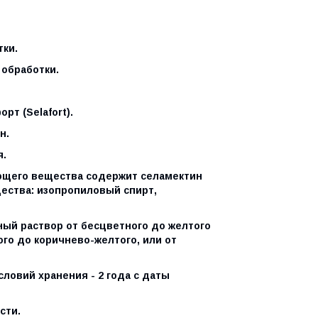
тки.
 обработки.
рт (Selafort).
н.
я.
ующего вещества содержит селамектин
щества: изопропиловый спирт,
ный раствор от бесцветного до желтого
ого до коричнево-желтого, или от
ловий хранения - 2 года с даты
сти.