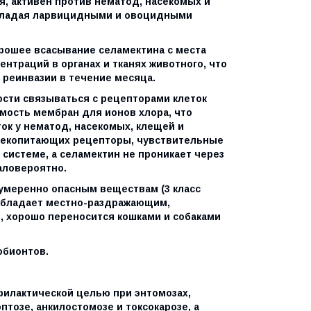
, активен против нематод, насекомых и
обладая ларвицидными и овоцидными
рошее всасывание селамектина с места
нтраций в органах и тканях животного, что
 реинвазии в течение месяца.
ости связываться с рецепторами клеток
мость мембран для ионов хлора, что
к у нематод, насекомых, клещей и
 млекопитающих рецепторы, чувствительные
 системе, а селамектин не проникает через
аловероятно.
 умеренно опасным веществам (3 класс
е обладает местно-раздражающим,
 хорошо переносится кошками и собаками
обионтов.
филактической целью при энтомозах,
тозе, анкилостомозе и токсокарозе, а