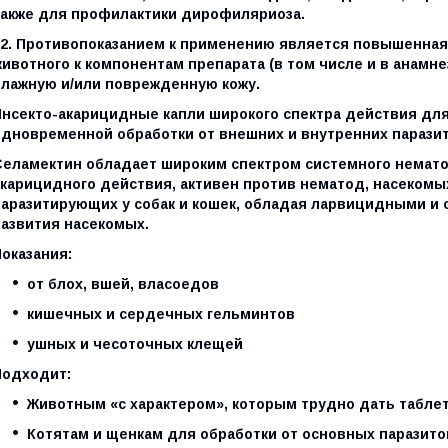
также для профилактики дирофиляриоза.
12. Противопоказанием к применению является повышенна
ивотного к компонентам препарата (в том числе и в анамне
влажную и/или поврежденную кожу.
Инсекто-акарицидные капли широкого спектра действия для 
одновременной обработки от внешних и внутренних паразит
Селамектин обладает широким спектром системного немато
акарицидного действия, активен против нематод, насекомы
паразитирующих у собак и кошек, обладая ларвицидными и
развития насекомых.
оказания:
от блох, вшей, власоедов
кишечных и сердечных гельминтов
ушных и чесоточных клещей
Подходит:
Животным «с характером», которым трудно дать таблетк
Котятам и щенкам для обработки от основных паразито