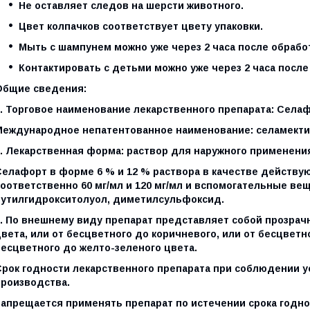
Не оставляет следов на шерсти животного.
Цвет колпачков соответствует цвету упаковки.
Мыть с шампунем можно уже через 2 часа после обрабо
Контактировать с детьми можно уже через 2 часа после
Общие сведения:
. Торговое наименование лекарственного препарата: Селафо
Международное непатентованное наименование: селамекти
2. Лекарственная форма: раствор для наружного применени
Селафорт в форме 6 % и 12 % раствора в качестве действ
соответственно 60 мг/мл и 120 мг/мл и вспомогательные ве
бутилгидрокситолуол, диметилсульфоксид.
3. По внешнему виду препарат представляет собой прозрач
вета, или от бесцветного до коричневого, или от бесцветн
бесцветного до желто-зеленого цвета.
Срок годности лекарственного препарата при соблюдении ус
производства.
Запрещается применять препарат по истечении срока годно