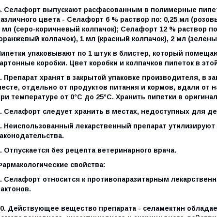
4. Селафорт выпускают расфасованным в полимерные пипет
азличного цвета - Селафорт 6 % раствор по: 0,25 мл (розов
 мл (серо-коричневый колпачок); Селафорт 12 % раствор по:
оранжевый колпачок), 1 мл (красный колпачок), 2 мл (зелены
Пипетки упаковывают по 1 штук в блистер, который помеща
артонные коробки. Цвет коробки и колпачков пипеток в это
5. Препарат хранят в закрытой упаковке производителя, в
месте, отдельно от продуктов питания и кормов, вдали от 
ри температуре от 0°С до 25°С. Хранить пипетки в оригина
6. Селафорт следует хранить в местах, недоступных для де
7. Неиспользованный лекарственный препарат утилизируют 
законодательства.
. Отпускается без рецепта ветеринарного врача.
Фармакологические свойства:
9. Селафорт относится к противопаразитарным лекарствен
актонов.
10. Действующее вещество препарата - селамектин облада