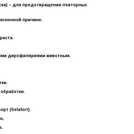
ска) – для предотвращения повторных
ясненной причине.
раста.
ыми дирофиляриями животным.
тки.
 обработки.
рт (Selafort).
н.
я.