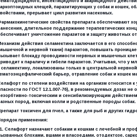
нематодоцидного, инсектицидного и акарицидного действия
саркоптоидных клещей, паразитирующих у собак и кошек, 
свойствами, прерывает цикл развития насекомых.
Фармакокинетические свойства препарата обеспечивают хо
нанесения, длительное поддержание терапевтических конце
обеспечивает уничтожение паразитов и защиту животных от
Механизм действия селамектина заключается в его способн
(мышечной и нервной ткани) паразитов, повышать проницае
вызывает блокаду проводимости нервных и мышечных клето
приводит к параличу и гибели паразитов. Учитывая, что у
к селамектину, локализованы только в центральной нервной
гематоэнцефалический барьер, отравление собак и кошек м
Селафорт по степени воздействия на организм относится к
опасности по ГОСТ 12.1.007-76), в рекомендуемых дозах н
резорбтивно-токсическим и сенсибилизирующим действием,
разных пород, включая колли и родственные породы собак.
репарат токсичен для пчел, а также для рыб и других гидр
Порядок применения:
11. Селафорт назначают собакам и кошкам с лечебной и про
ызванных блохами, вшами и власоедами, отодектозе, саркоп