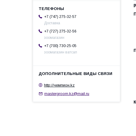
П
+7 (747) 275-32-57
Доставка
+7 (727) 275-32-56
зоомагазин
+7 (700) 730-25-05
зоомагазин ватсап
http://чемпион.kz
mastergroom.kz@mail.ru