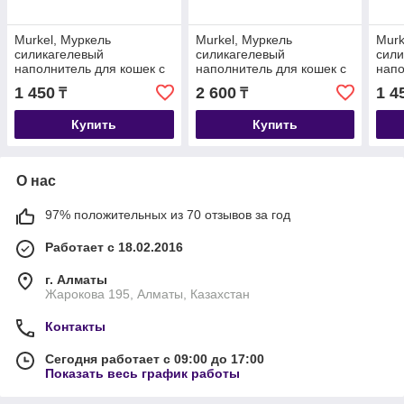
Murkel, Муркель
Murkel, Муркель
Murk
силикагелевый
силикагелевый
сили
наполнитель для кошек с
наполнитель для кошек с
напо
ароматом алоэ вера, уп.
ароматом скошенной
без 
1 450
2 600
1 4
₸
₸
2,2л (1кг)
травы, уп. 4л (1,8кг)
2,2л 
Купить
Купить
О нас
97% положительных из 70 отзывов за год
Работает с 18.02.2016
г. Алматы
Жарокова 195, Алматы, Казахстан
Контакты
Сегодня работает с 09:00 до 17:00
Показать весь график работы