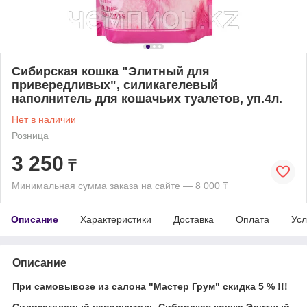
Сибирская кошка "Элитный для
привередливых", силикагелевый
наполнитель для кошачьих туалетов, уп.4л.
Нет в наличии
Розница
3 250
₸
Минимальная сумма заказа на сайте — 8 000 ₸
Описание
Характеристики
Доставка
Оплата
Усл
Описание
При самовывозе из салона "Мастер Грум" скидка 5 % !!!
Силикагелевый наполнитель Сибирская кошка Элитный