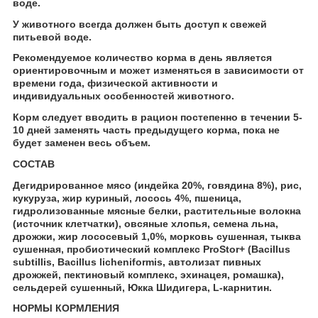
воде.
У животного всегда должен быть доступ к свежей
питьевой воде.
Рекомендуемое количество корма в день является
ориентировочным и может изменяться в зависимости от
времени года, физической активности и
индивидуальных особенностей животного.
Корм следует вводить в рацион постепенно в течении 5-
10 дней заменять часть предыдущего корма, пока не
будет заменен весь объем.
СОСТАВ
Дегидрированное мясо (индейка 20%, говядина 8%), рис,
кукуруза, жир куриный, лосось 4%, пшеница,
гидролизованные мясные белки, растительные волокна
(источник клетчатки), овсяные хлопья, семена льна,
дрожжи, жир лососевый 1,0%, морковь сушенная, тыква
сушенная, пробиотический комплекс ProStor+ (Bacillus
subtillis, Bacillus licheniformis, автолизат пивных
дрожжей, пектиновый комплекс, эхинацея, ромашка),
сельдерей сушенный, Юкка Шидигера, L-карнитин.
НОРМЫ КОРМЛЕНИЯ