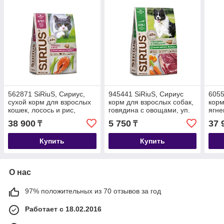
562871 SiRiuS, Сириус,
945441 SiRiuS, Сириус
6055
сухой корм для взрослых
корм для взрослых собак,
корм
кошек, лосось и рис,
говядина с овощами, уп.
ягне
уп.12кг.
2кг.
38 900
5 750
37 
₸
₸
Купить
Купить
О нас
97% положительных из 70 отзывов за год
Работает с 18.02.2016