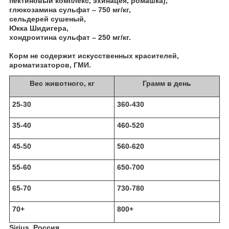
пектиновый комплекс, эхинацея, ромашка),
глюкозамина сульфат – 750 мг/кг,
сельдерей сушеный,
Юкка Шидигера,
хондроитина сульфат – 250 мг/кг.
Корм не содержит искусственных красителей,
ароматизаторов, ГМИ.
Вес животного, кг
Грамм в день
25-30
360-430
35-40
460-520
45-50
560-620
55-60
650-700
65-70
730-780
70+
800+
Sirius, Россия.