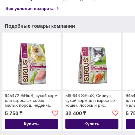
Все условия возврата
Подобные товары компании
945472 SiRiuS, сухой корм
560648 SiRiuS, Сириус,
9454
для взрослых собак
сухой корм для взрослых
для 
малых пород, индейка,
кошек, лосось и рис,
малы
уп.2кг.
уп.10кг.
уп.2к
5 750
32 400
5 7
₸
₸
Купить
Купить