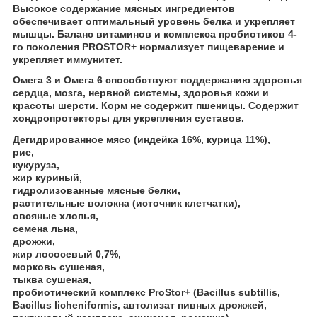
Высокое содержание мясных ингредиентов
обеспечивает оптимальный уровень белка и укрепляет
мышцы. Баланс витаминов и комплекса пробиотиков 4-
го поколения PROSTOR+ нормализует пищеварение и
укрепляет иммунитет.
Омега 3 и Омега 6 способствуют поддержанию здоровья
сердца, мозга, нервной системы, здоровья кожи и
красоты шерсти. Корм не содержит пшеницы. Содержит
хондропротекторы для укрепления суставов.
Дегидрированное мясо (индейка 16%, курица 11%),
рис,
кукуруза,
жир куриный,
гидролизованные мясные белки,
растительные волокна (источник клетчатки),
овсяные хлопья,
семена льна,
дрожжи,
жир лососевый 0,7%,
морковь сушеная,
тыква сушеная,
пробиотический комплекс ProStor+ (Bacillus subtillis,
Bacillus licheniformis, автолизат пивных дрожжей,