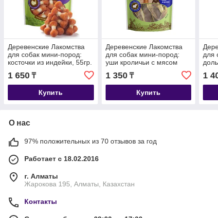
Деревенские Лакомства
Деревенские Лакомства
Дере
для собак мини-пород:
для собак мини-пород:
для 
косточки из индейки, 55гр.
уши кроличьи с мясом
доль
ягнёнка, 55гр.
1 650
1 350
1 4
₸
₸
Купить
Купить
О нас
97% положительных из 70 отзывов за год
Работает с 18.02.2016
г. Алматы
Жарокова 195, Алматы, Казахстан
Контакты