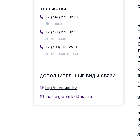
R
+7 (747) 275-32-57
Доставка
+7 (727) 275-32-56
зоомагазин
+7 (700) 730-25-05
зоомагазин ватсап
Т
к
http://чемпион.kz
mastergroom.kz@mail.ru