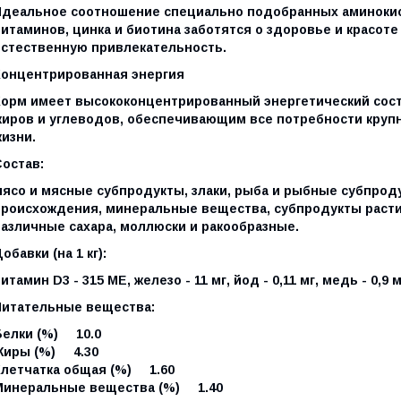
Идеальное соотношение специально подобранных аминокис
итаминов, цинка и биотина заботятся о здоровье и красоте
естественную привлекательность.
Концентрированная энергия
Корм имеет высококонцентрированный энергетический сост
жиров и углеводов, обеспечивающим все потребности круп
изни.
Состав:
мясо и мясные субпродукты, злаки, рыба и рыбные субпроду
происхождения, минеральные вещества, субпродукты расти
различные сахара, моллюски и ракообразные.
обавки (на 1 кг):
итамин D3 - 315 МЕ, железо - 11 мг, йод - 0,11 мг, медь - 0,9 мг
Питательные вещества:
Белки (%) 10.0
Жиры (%) 4.30
Клетчатка общая (%) 1.60
Минеральные вещества (%) 1.40