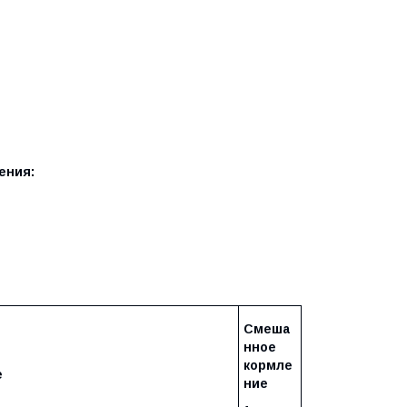
ения:
Смеша
нное
кормле
е
ние