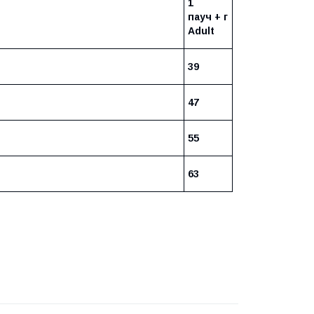
1
пауч + г
Adult
39
47
55
63