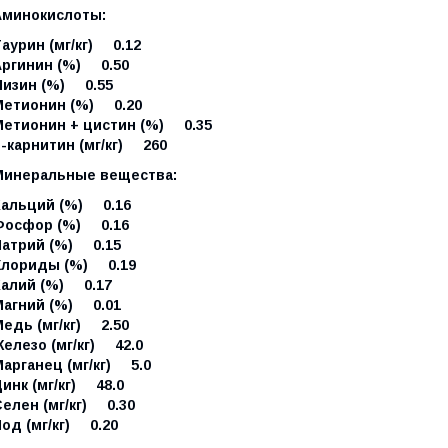
Аминокислоты:
аурин (мг/кг) 0.12
Аргинин (%) 0.50
Лизин (%) 0.55
Метионин (%) 0.20
Метионин + цистин (%) 0.35
-карнитин (мг/кг) 260
Минеральные вещества:
Кальций (%) 0.16
Фосфор (%) 0.16
Натрий (%) 0.15
Хлориды (%) 0.19
Калий (%) 0.17
Магний (%) 0.01
Медь (мг/кг) 2.50
елезо (мг/кг) 42.0
арганец (мг/кг) 5.0
инк (мг/кг) 48.0
елен (мг/кг) 0.30
од (мг/кг) 0.20