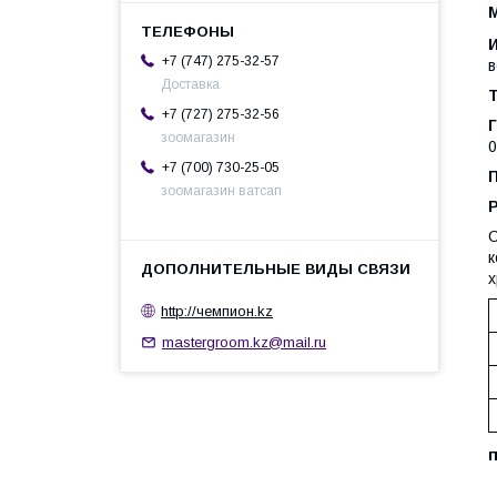
M
+7 (747) 275-32-57
в
Доставка
+7 (727) 275-32-56
Г
зоомагазин
0
+7 (700) 730-25-05
зоомагазин ватсап
С
к
х
http://чемпион.kz
mastergroom.kz@mail.ru