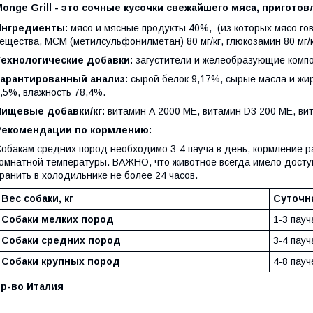
onge Grill - это сочные кусочки свежайшего мяса, приготов
Ингредиенты:
мясо и мясные продукты 40%, (из которых мясо го
ещества, МСМ (метилсульфонилметан) 80 мг/кг, глюкозамин 80 мг/кг
Технологические добавки:
загустители и желеобразующие комп
арантированный анализ:
сырой белок 9,17%, сырые масла и жи
,5%, влажность 78,4%.
Пищевые добавки/кг:
витамин А 2000 МЕ, витамин D3 200 МЕ, ви
Рекомендации по кормлению:
обакам средних пород необходимо 3-4 пауча в день, кормление р
омнатной температуры. ВАЖНО, что животное всегда имело доступ
ранить в холодильнике не более 24 часов.
Вес собаки, кг
Суточн
Собаки мелких пород
1-3 пауч
Собаки средних пород
3-4 пауч
Собаки крупных пород
4-8 пауч
пр-во Италия