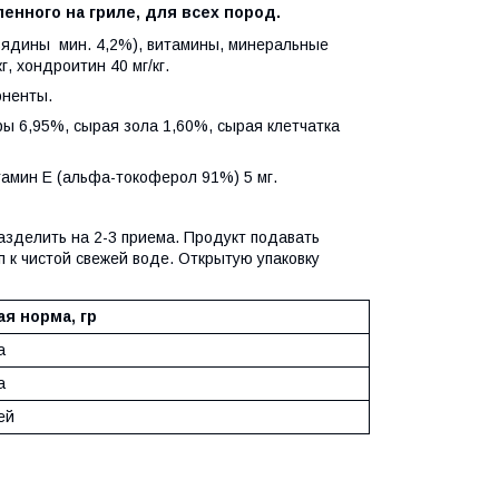
ленного на гриле, для всех пород.
вядины мин. 4,2%), витамины, минеральные
, хондроитин 40 мг/кг.
оненты.
ры 6,95%, сырая зола 1,60%, сырая клетчатка
тамин Е (альфа-токоферол 91%) 5 мг.
азделить на 2-3 приема. Продукт подавать
 к чистой свежей воде. Открытую упаковку
ая норма, гр
а
а
ей