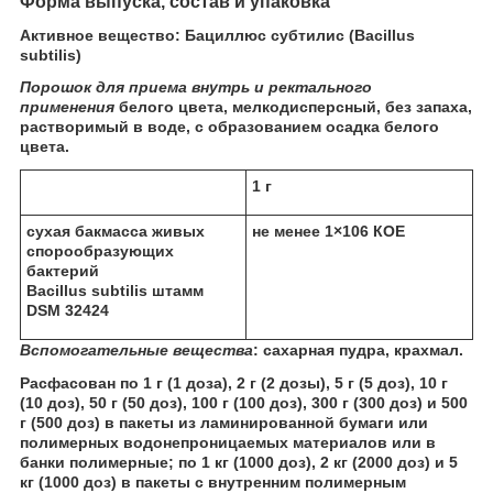
Форма выпуска, состав и упаковка
Активное вещество: Бациллюс субтилис (Bacillus
subtilis)
Порошок для приема внутрь и ректального
применения
белого цвета, мелкодисперсный, без запаха,
растворимый в воде, с образованием осадка белого
цвета.
1 г
сухая бакмасса живых
не менее 1×10
6
КОЕ
спорообразующих
бактерий
Bacillus subtilis штамм
DSM 32424
Вспомогательные вещества
: сахарная пудра, крахмал.
Расфасован по 1 г (1 доза), 2 г (2 дозы), 5 г (5 доз), 10 г
(10 доз), 50 г (50 доз), 100 г (100 доз), 300 г (300 доз) и 500
г (500 доз) в пакеты из ламинированной бумаги или
полимерных водонепроницаемых материалов или в
банки полимерные; по 1 кг (1000 доз), 2 кг (2000 доз) и 5
кг (1000 доз) в пакеты с внутренним полимерным