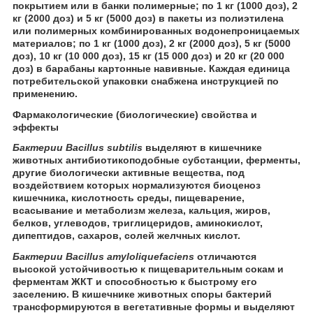
покрытием или в банки полимерные; по 1 кг (1000 доз), 2
кг (2000 доз) и 5 кг (5000 доз) в пакеты из полиэтилена
или полимерных комбинированных водонепроницаемых
материалов; по 1 кг (1000 доз), 2 кг (2000 доз), 5 кг (5000
доз), 10 кг (10 000 доз), 15 кг (15 000 доз) и 20 кг (20 000
доз) в барабаны картонные навивные. Каждая единица
потребительской упаковки снабжена инструкцией по
применению.
Фармакологические (биологические) свойства и
эффекты
Бактерии Bacillus subtilis
выделяют в кишечнике
животных антибиотикоподобные субстанции, ферменты,
другие биологически активные вещества, под
воздействием которых нормализуются биоценоз
кишечника, кислотность среды, пищеварение,
всасывание и метаболизм железа, кальция, жиров,
белков, углеводов, триглицеридов, аминокислот,
дипептидов, сахаров, солей желчных кислот.
Бактерии Bacillus amyloliquefaciens
отличаются
высокой устойчивостью к пищеварительным сокам и
ферментам ЖКТ и способностью к быстрому его
заселению. В кишечнике животных споры бактерий
трансформируются в вегетативные формы и выделяют