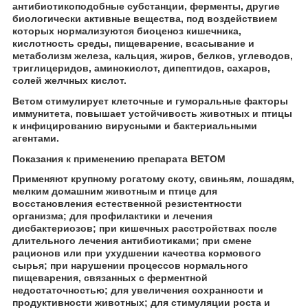
антибиотикоподобные субстанции, ферменты, другие
биологически активные вещества, под воздействием
которых нормализуются биоценоз кишечника,
кислотность среды, пищеварение, всасывание и
метаболизм железа, кальция, жиров, белков, углеводов,
триглицеридов, аминокислот, дипептидов, сахаров,
солей желчных кислот.
Ветом стимулирует клеточные и гуморальные факторы
иммунитета, повышает устойчивость животных и птицы
к инфицированию вирусными и бактериальными
агентами.
Показания к применению препарата ВЕТОМ
Применяют крупному рогатому скоту, свиньям, лошадям,
мелким домашним животным и птице для
восстановления естественной резистентности
организма; для профилактики и лечения
дисбактериозов; при кишечных расстройствах после
длительного лечения антибиотиками; при смене
рационов или при ухудшении качества кормового
сырья; при нарушении процессов нормального
пищеварения, связанных с ферментной
недостаточностью; для увеличения сохранности и
продуктивности животных; для стимуляции роста и