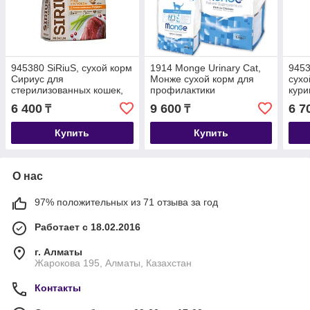
945380 SiRiuS, сухой корм
1914 Monge Urinary Cat,
9453
Сириус для
Монже сухой корм для
сухо
стерилизованных кошек,
профилактики
кури
утка и клюква, уп.1.5кг.
мочекаменной болезни
6 400
9 600
6 7
₸
₸
кошек, уп. 1,5кг.
Купить
Купить
О нас
97% положительных из 71 отзыва за год
Работает с 18.02.2016
г. Алматы
Жарокова 195, Алматы, Казахстан
Контакты