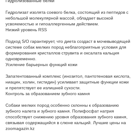
Гидролизованные белки
Гидролизат изолята соевого белка, состоящий из пептидов с
небольшой молекулярной массой, обладает высокой
усвояемостью и гипоаллергенным действием.
Низкий уровень RSS
Подход S/O гарантирует, что диета создаст в мочевыводящей
системе собак мелких пород неблагоприятные условия для
формирования кристаллов струвита и оксалата кальция
одновременно.
Усиление барьерных функций кожи
Запатентованный комплекс (инозитол, пантотеновая кислота,
ниацин, холин, гистидин) усиливает защитные функции кожи
и препятствует ее излишней сухости.
Контроль за образованием зубного камня
Собаки мелких пород особенно склонны к образованию
зубного налета и зубного камня. Полифосфат натрия
способствует снижению уровня образования зубного камня,
связывая содержащийся в слюне кальций. Лучшие цены на
zoomagazin.kz