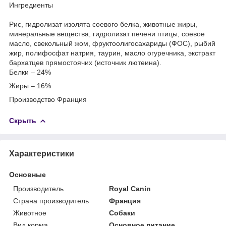
Ингредиенты
Рис, гидролизат изолята соевого белка, животные жиры,
минеральные вещества, гидролизат печени птицы, соевое
масло, свекольный жом, фруктоолигосахариды (ФОС), рыбий
жир, полифосфат натрия, таурин, масло огуречника, экстракт
бархатцев прямостоячих (источник лютеина).
Белки – 24%
Жиры – 16%
Производство Франция
Скрыть
Характеристики
Основные
Производитель
Royal Canin
Страна производитель
Франция
Животное
Собаки
Вид корма
Основное питание