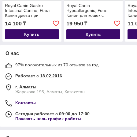
Royal Canin Gastro
Royal Canin
Roya
Intestinal Canine, Роял
Hypoallergenic, Роял
Inte
Канин диета при
Канин для кошек с
Кани
нарушении пищеварения
пищевой аллергией, 2,5кг
панк
14 100
19 950
11 
₸
₸
собак, уп.2 кг
пище
уп.1
Купить
Купить
О нас
97% положительных из 70 отзывов за год
Работает с 18.02.2016
г. Алматы
Жарокова 195, Алматы, Казахстан
Контакты
Сегодня работает с 09:00 до 17:00
Показать весь график работы