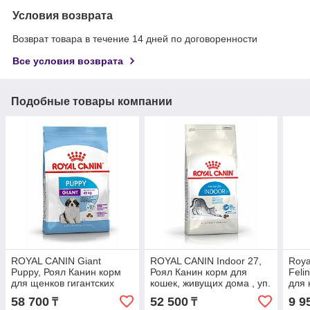
Условия возврата
Возврат товара в течение 14 дней по договоренности
Все условия возврата
Подобные товары компании
ROYAL CANIN Giant
ROYAL CANIN Indoor 27,
Roya
Puppy, Роял Канин корм
Роял Канин корм для
Feli
для щенков гигантских
кошек, живущих дома , уп.
для 
пород с 2 до 8 месяцев,
10кг
моче
58 700
52 500
9 9
₸
₸
уп. 15кг
уп. 