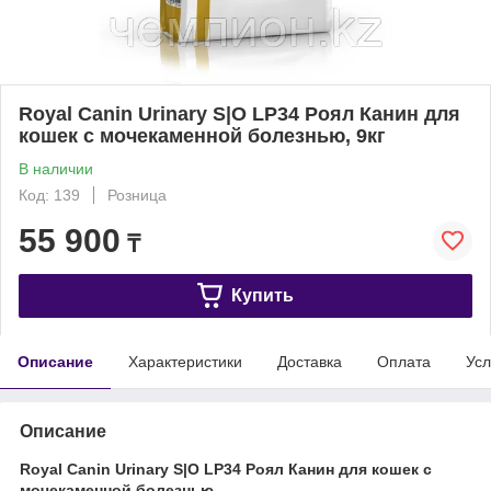
Royal Canin Urinary S|O LP34 Роял Канин для
кошек с мочекаменной болезнью, 9кг
В наличии
Код: 139
Розница
55 900
₸
Купить
Описание
Характеристики
Доставка
Оплата
Усл
Описание
Royal Canin Urinary S|O LP34 Роял Канин для кошек с
мочекаменной болезнью