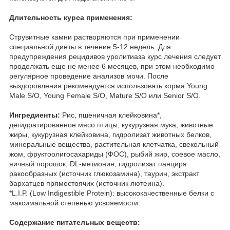
Длительность курса применения:
Струвитные камни растворяются при применении
специальной диеты в течение 5-12 недель. Для
предупреждения рецидивов уролитиаза курс лечения следует
продолжать еще не менее 6 месяцев, при этом необходимо
регулярное проведение анализов мочи. После
выздоровления рекомендуется использовать корма Young
Male S/O, Young Female S/O, Mature S/O или Senior S/O.
Ингредиенты:
Рис, пшеничная клейковина*,
дегидратированное мясо птицы, кукурузная мука, животные
жиры, кукурузная клейковина, гидролизат животных белков,
минеральные вещества, растительная клетчатка, свекольный
жом, фруктоолигосахариды (ФОС), рыбий жир, соевое масло,
яичный порошок, DL-метионин, гидролизат панциря
ракообразных (источник глюкозамина), таурин, экстракт
бархатцев прямостоячих (источник лютеина).
*L.I.P. (Low Indigestible Protein): высококачественные белки с
максимальной степенью усвояемости.
Содержание питательных веществ: