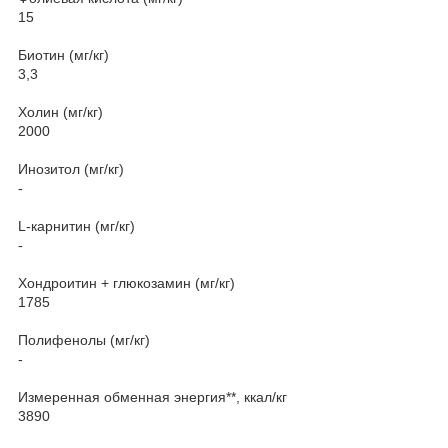
15
Биотин (мг/кг)
3,3
Холин (мг/кг)
2000
Инозитол (мг/кг)
-
L-карнитин (мг/кг)
-
Хондроитин + глюкозамин (мг/кг)
1785
Полифенолы (мг/кг)
-
Измеренная обменная энергия**, ккал/кг
3890