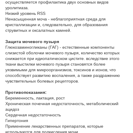
осуществляется профилактика двух основных видов
уролитиаза.
Низкий уровень RSS
Ненасыщенная моча - неблагоприятная среда для
кристаллизации и, следовательно, для образования
струвитных и оксалатных камней.
Защита мочевого пузыря
Глюкозаминогликаны (ГАГ) - естественные компоненты
слизистой оболочки мочевого пузыря, количество которых
снижается при идиопатическом цистите. вследствие этого
ткани выстилки мочевого пузыря становятся более
уязвимыми для микроорганизмов, токсинов и ионов, что
способствует развитию воспаления, а также раздражению
чувствительных болевых рецепторов.
Противопоказания:
Беременность, лактация, рост
Хроническая почечная недостаточность, метаболический
ацидоз
Сердечная недостаточность
Гипертония
Применение лекарственных препаратов, которые
используются для подкисления мочи