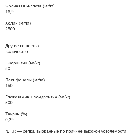
Фолиевая кислота (мг/кг)
16,9
Холин (мг/кг)
2500
Другие вещества
Количество
L-карнитин (мг/кг)
50
Полифенолы (мг/кг)
150
Глюкозамин + хондроитин (мг/кг)
500
Таурин (%)
0,29
*L.I.P. ― белки, выбранные по причине высокой усвояемости.