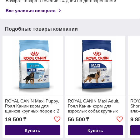
Возврат товара в течение 14 дней по договоренности
Все условия возврата
Подобные товары компании
ROYAL CANIN Maxi Puppy,
ROYAL CANIN Maxi Adult,
ROYA
Роял Канин корм для
Роял Канин корм для
Shor
щенков крупных пород с 2
взрослых собак крупных
влаж
до 15 месяцев, уп. 4 кг
пород, уп. 15 кг
брит
19 500
56 500
9 8
₸
₸
уп.1
Купить
Купить