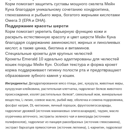
Корм помогает защитить суставы мощного скелета Мейн
Куна благодаря уникальному сочетанию хондроитина,
глюкозамина и рыбьего жира, богатого жирными кислотами
Омега 3 (EPA и DHA).
Поддержание красоты шерсти
Корм помогает укрепить барьерную функцию кожи и
раскрыть естественную красоту и цвет шерсти Мейн Куна
благодаря содержанию аминокислот, жирных и линолиевых
кислот, а также цинка, биотина и витаминов.
Специальные крокеты для крупных челюстей
Крокеты Emerald 10 идеально адаптированы для челюстей
кошек породы Мейн Кун. Особая текстура и форма крокет
корма поддерживают гигиену полости рта и предотвращают
образование зубного камня у кошек.
Ингредиенты:
Дегидратированное мясо птицы, рис, кукуруза, животные жиры,
кукурузная клейковина, растительная клетчатка, гидролизат белков животного
происхождения, изолят растительных белков*, свекольный жом, минеральные
вещества, L-лизин, соевое масло, рыбий жир, оболочка и семена подорожника,
фосфат натрия, DL-метионин, яичный порошок, фруктоолигосахариды,
гидролизат дрожжей (источник мaннановых олигосахаридов), таурин, масло
огуречника аптечного, экстракты зеленого чая и винограда (источники
полифенолов), гидролизат из панциря ракообразных (источник глюкозамина),
экстракт бархатцев прямостоячих (источник лютеина), L-карнитин, гидролизат