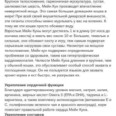
Крупное телосложение, гармоничная мускулатура, густая,
шелковистая шерсть. Мейн Кун производит впечатление
невероятной мощи. Это самая большая домашняя кошка в
мире! При всей своей внушительной дикарской внешности,
эти гиганты способны нежно мурлыкать у вас на коленях. К
тому же эти кошки просто обожают воду.
Взрослые Мейн Куны могут достигать 1 м в длину (от носа до
кончика хвоста) и иметь вес около 10 кг. Большие, тяжелые и
сильные, они обожают охоту и игру, тем самым подвергая
серьезным нагрузкам свои суставы. Несмотря на мощное
телосложение, Мейн кун подвержен определенным
проблемам со здоровьем, таким как гипертрофическая
кардиомиопатия. Челюсти Мейн Куна длиннее и крупнее, чем
у обычной кошки, это обусловливает особый способ захвата и
поглощения пищи. Он не пользуется языком для захвата
крокет корма и ест быстро, не разгрызая их.
Укрепление сердечной функции
Благодаря адаптированному уровню магния, натрия, калия,
аргинина, жирных кислот Омега 3 (EPA и DHA), таурина и L-
карнитина, а также комплексу антиоксидантов (витаминам Е и
С, полифенолам зеленого чая и красного винограда), корм
помогает правильной работе сердца Мейн Куна.
Укрепление суставов