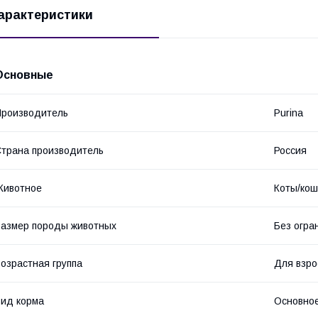
арактеристики
Основные
роизводитель
Purina
трана производитель
Россия
Животное
Коты/кош
азмер породы животных
Без огра
озрастная группа
Для взро
ид корма
Основное