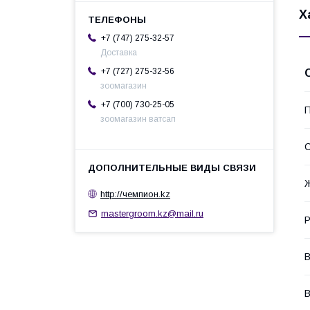
Х
+7 (747) 275-32-57
Доставка
+7 (727) 275-32-56
зоомагазин
+7 (700) 730-25-05
П
зоомагазин ватсап
С
http://чемпион.kz
mastergroom.kz@mail.ru
Р
В
В