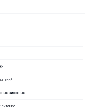
ки
ничений
слых животных
 питание