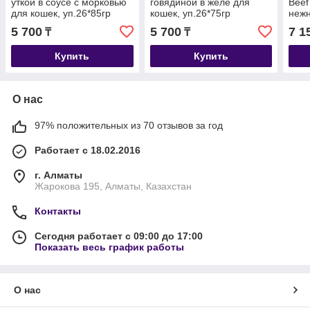
уткой в соусе с морковью
говядиной в желе для
Beef
для кошек, уп.26*85гр
кошек, уп.26*75гр
нежн
говя
5 700
5 700
7 1
₸
₸
Купить
Купить
О нас
97% положительных из 70 отзывов за год
Работает с 18.02.2016
г. Алматы
Жарокова 195, Алматы, Казахстан
Контакты
Сегодня работает с 09:00 до 17:00
Показать весь график работы
О нас