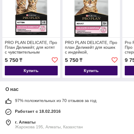
PRO PLAN DELICATE, Про
PRO PLAN DELICATE, Про
Pro P
План Деликейт, для котят
план Деликейт для кошек
Про 
с чувствительным
с индейкой,
стер
пищеварением, с
чувствительное
инде
5 750
5 750
9 7
₸
₸
индейкой, весовой 1кг
пищеварение, весовой 1кг
Купить
Купить
О нас
97% положительных из 70 отзывов за год
Работает с 18.02.2016
г. Алматы
Жарокова 195, Алматы, Казахстан