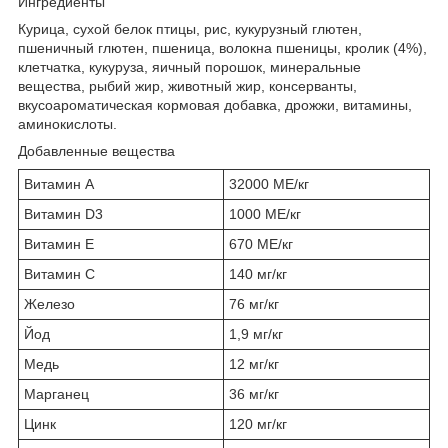
Ингредиенты
Курица, сухой белок птицы, рис, кукурузный глютен,
пшеничный глютен, пшеница, волокна пшеницы, кролик (4%),
клетчатка, кукуруза, яичный порошок, минеральные
вещества, рыбий жир, животный жир, консерванты,
вкусоароматическая кормовая добавка, дрожжи, витамины,
аминокислоты.
Добавленные вещества
Витамин А
32000 МЕ/кг
Витамин D3
1000 МЕ/кг
Витамин Е
670 МЕ/кг
Витамин С
140 мг/кг
Железо
76 мг/кг
Йод
1,9 мг/кг
Медь
12 мг/кг
Марганец
36 мг/кг
Цинк
120 мг/кг