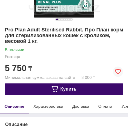
Pro Plan Adult Sterilised Rabbit, Про План корм
для стерилизованных кошек с кроликом,
весовой 1 кг.
В наличии
Розница
5 750
₸
Минимальная сумма заказа на сайте — 8 000 ₸
Купить
Описание
Характеристики
Доставка
Оплата
Усл
Описание