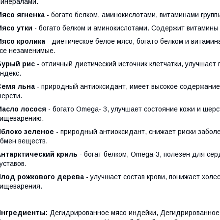
инералами.
Мясо ягненка
- богато белком, аминокислотами, витаминами групп
Мясо утки
- богато белком и аминокислотами. Содержит витамины 
Мясо кролика
- диетическое белое мясо, богато белком и витами
се незаменимые.
Бурый рис
- отличный диетический источник клетчатки, улучшает
ндекс.
Семя льна
- природный антиоксидант, имеет высокое содержание
ерсти.
Масло лосося
- богато Omega- 3, улучшает состояние кожи и шерс
пищеварению.
Яблоко зеленое
- природный антиоксидант, снижает риски заболе
бмен веществ.
Антарктический криль
- богат белком, Omega-3, полезен для сер
уставов.
Плод рожкового дерева
- улучшает состав крови, понижает холе
ищеварения.
Ингредиенты:
Дегидрированное мясо индейки, Дегидрированное 