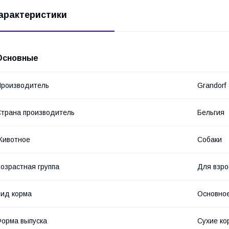
арактеристики
Основные
роизводитель
Grandorf
трана производитель
Бельгия
Животное
Собаки
озрастная группа
Для взро
ид корма
Основное
орма выпуска
Сухие ко