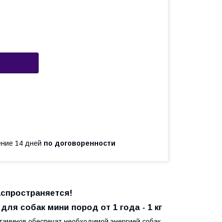
чение 14 дней
по договоренности
аспространяется!
для собак мини пород от 1 года - 1 кг
итаминов обеспечат необходимой энергией собак