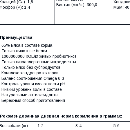
Кальций (Са): 1,8
Хондрои
Биотин (мкг/кг): 300,0
Фосфор (P): 1,4
MSM: 40
Преимущества
:
 65% мяса в составе корма
 Только животные белки
 1000000000 КОЕ/кг живых пробиотиков
 Только гипоаллергенные ингредиенты
 Только мясо без субпродуктов
 Комплекс хондропротекторов
 Баланс соотношения Omega 6-3
 Контроль уровня кислотности рН
 Низкий уровень золы в составе
 Натуральные антиоксиданты
 Бережный способ приготовления
Рекомендованная дневная норма кормления в граммах:
Вес собаки (кг)
1-2
3-4
5-6