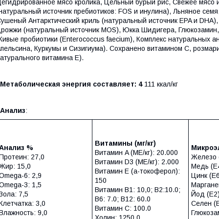
егидрированное мясо кролика, Цельный бурый рис, Свежее мясо
натуральный источник пребиотиков: FOS и инулина), Льняное семя
ушеный Антарктический криль (натуральный источник EPA и DHA),
рожжи (натуральный источник МОS), Юкка Шидигера, Глюкозамин
ивые пробиотики (Enterococcus faecium), Комплекс натуральных а
пельсина, Куркумы и Сизигиума). Сохранено витамином С, розма
атурального витамина Е).
Метаболическая энергия составляет: 4
111 ккал/кг
Анализ
:
Витамины (мг/кг)
Анализ %
Микро
Витамин A (МЕ/кг): 20.000
Протеин: 27,0
Железо (
Витамин D3 (МЕ/кг): 2.000
Жир: 15,0
Медь (Е4
Витамин E (a-токоферол):
Omega-6: 2,9
Цинк (E6
150
Omega-3: 1,5
Марганец
Витамин В1: 10,0; B2:10.0;
Зола: 7,5
Йод (E2)
B6: 7.0; B12: 60.0
Клетчатка: 3,0
Селен (E
Витамин C: 100.0
Влажность: 9,0
Глюкозам
Холин: 1250.0