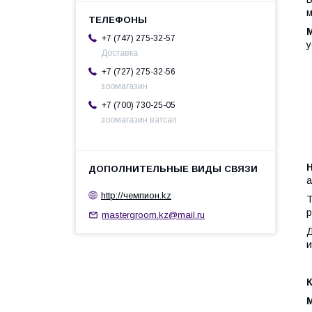
м
+7 (747) 275-32-57
у
Доставка
+7 (727) 275-32-56
зоомагазин
+7 (700) 730-25-05
зоомагазин ватсап
а
http://чемпион.kz
Т
р
mastergroom.kz@mail.ru
Д
и