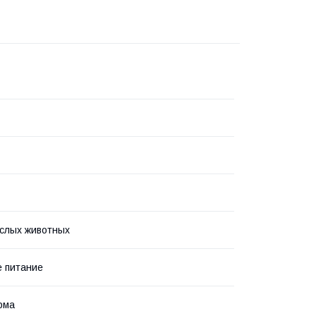
слых животных
 питание
рма