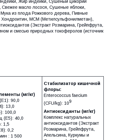
 индейки, Жир индейки, Сушеный цикорий
, Свежее масло лосося, Сушеные яблоки,
 Мука из плода Рожкового дерева, Пивные
, Хондроитин, МСМ (Метилсульфонилметан),
нтиоксидантов (Экстракт Розмарина, Грейпфрута,
рином и смесью природных токоферолов (источник
Стабилизатор кишечной
флоры:
элементы
(мг/кг)
Enterococcus faecium
E1): 90,0
9
(CFU/kg): 10
): 13,0
Антиоксиданты (мг/кг)
): 100,0
Комплекс натуральных
 (E5): 40,0
антиоксидантов (Экстракт
: 1,5
Розмарина, Грейпфрута,
8): 0,2
Апельсина, Куркумы и
ин : 1 500