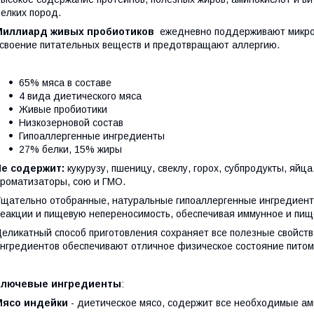
елких пород.
Миллиард живых пробиотиков
ежедневно поддерживают микро
своение питательных веществ и предотвращают аллергию.
65% мяса в составе
4 вида диетического мяса
Живые пробиотики
Низкозерновой состав
Гипоаллергенные ингредиенты
27% белки, 15% жиры
Не содержит:
кукурузу, пшеницу, свеклу, горох, субпродукты, яйца,
роматизаторы, сою и ГМО.
щательно отобранные, натуральные гипоаллергенные ингредиент
еакции и пищевую непереносимость, обеспечивая иммунное и пищ
еликатный способ приготовления сохраняет все полезные свойст
нгредиентов обеспечивают отличное физическое состояние питом
Ключевые ингредиенты
:
Мясо индейки
- диетическое мясо, содержит все необходимые ами