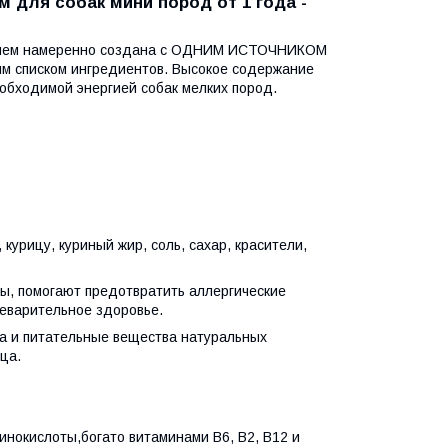
м для собак мини пород от 1 года -
ением намеренно создана с ОДНИМ ИСТОЧНИКОМ
писком ингредиентов. Высокое содержание
еобходимой энергией собак мелких пород.
 курицу, куриный жир, соль, сахар, красители,
ы, помогают предотвратить аллергические
еварительное здоровье.
ва и питательные вещества натуральных
ца.
инокислоты,богато витаминами В6, В2, В12 и