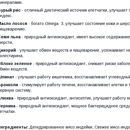
инералами.
Бурый рис
- отличный диетический источник клетчатки, улучшает
ндекс.
Масло лосося
- богато Omega- 3, улучшает состояние кожи и шерс
пищеварению.
Семя льна
- природный антиоксидант, имеет высокое содержание
ерсти.
Цикорий
- улучшает обмен веществ и пищеварение, успокаивает н
олестирина.
Яблоко зеленое
- природный антиоксидант, снижает риски заболе
бмен веществ.
Шпинат
- улучшает работу кишечника, восстанавливает углеводны
Брокколи
- стимулирует работу печени, восстанавливает клетки и 
ервную систему.
Клюква
- природный антиоксидант, антисептик, улучшает работу м
Черника
- природный антиоксидант, мощное бактерицидное средст
етчатки.
Ингредиенты:
Дегидрированное мясо индейки, Свежее мясо инде