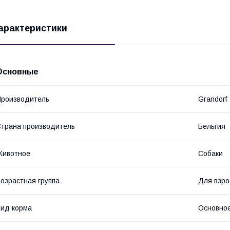
арактеристики
Основные
роизводитель
Grandorf
трана производитель
Бельгия
Животное
Собаки
озрастная группа
Для взро
ид корма
Основное