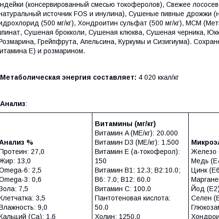
ндейки (консервированный смесью токоферолов), Свежее лососев
натуральный источник FOS и инулина), Cушеные пивные дрожжи (
идрохлорид (500 мг/кг), Хондроитин сульфат (500 мг/кг), МСМ (
пинат, Cушеная брокколи, Cушеная клюква, Cушеная черника, Юк
Розмарина, Грейпфрута, Апельсина, Куркумы и Сизигиума). Сохр
итамина Е) и розмарином.
Метаболическая энергия составляет:
4 020 ккал/кг
Анализ
:
Витамины (мг/кг)
Витамин A (МЕ/кг): 20.000
Анализ %
Витамин D3 (МЕ/кг): 1.500
Микро
Протеин: 27,0
Витамин E (a-токоферол):
Железо (
Жир: 13,0
150
Медь (Е4
Omega-6: 2,5
Витамин В1: 12.3; B2:10.0;
Цинк (E6
Omega-3: 0,6
B6: 7.0; B12: 60.0
Марганец
Зола: 7,5
Витамин C: 100.0
Йод (E2)
Клетчатка: 3,5
Пантотеновая кислота:
Селен (E
Влажность: 9,0
50.0
Глюкоза
Кальций (Са): 1,6
Холин: 1250.0
Хондрои