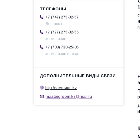
1
С
+7 (747) 275-32-57
Доставка
п
+7 (727) 275-32-56
зоомагазин
+7 (700) 730-25-05
зоомагазин ватсап
а
http://чемпион.kz
Т
mastergroom.kz@mail.ru
р
Д
и