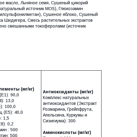
ое масло, Льняное семя, Сушеный цикорий
натуральный источник MOS), Глюкозамин
Метилсульфонилметан), Cушеное яблоко, Cушеный
ка Шидигера, Смесь растительных экстрактов
анено смешанными токоферолами (источник
элементы
(мг/кг)
Антиоксиданты (мг/кг)
E1): 90,0
Комплекс натуральных
): 13,0
антиоксидантов (Экстракт
): 100,0
Розмарина, Грейпфрута,
 (E5): 40,0
Апельсина, Куркумы и
: 1,5
Сизигиума): 300
8): 0,2
мин : 500
Аминокислоты (мг/кг)
тин: 500