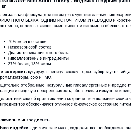
GRANDORF Mini Adult Turkey - индейка с бурым рисо
 кг
пециальная формула для питомцев с чувствительным пищевар
ЖИВОТНОГО БЕЛКА, ОДНИМ ИСТОЧНИКОМ УГЛЕВОДОВ и коротким с
ротеинов, полезных жиров, аминокислот и витаминов обеспечат н
70% мяса в составе
Низкозерновой состав
Два источника животного белка
Гипоаллергенные ингредиенты
27% белки, 13% жиры
Не содержит:
кукурузу, пшеницу, свеклу, горох, субпродукты, яйца,
роматизаторы, сою и ГМО.
щательно отобранные, натуральные гипоаллергенные ингредиент
еакции и пищевую непереносимость, обеспечивая иммунное и пищ
еликатный способ приготовления сохраняет все полезные свойст
нгредиентов обеспечивают отличное физическое состояние питом
Ключевые ингредиенты
:
Мясо индейки
- диетическое мясо, содержит все необходимые ам