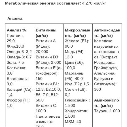
Метаболическая энергия составляет:
4,270 ккал/кг
Анализ
:
Анализ %
Витамины
Микроэлеме
Антиоксидан
Протеин:
(мг/кг)
нты
(мг/кг)
ты (мг/кг)
29,0
Витамин A
Железо (E1):
Комплекс
Жир:18,0
(МЕ/кг):
90,0
натуральных
Omega-6: 3,2
20.000
Медь (Е4):
антиоксидант
Omega-3: 0,7
Витамин D3
13,0
ов (Экстракт
Зола: 7,5
(МЕ/кг): 2.000
Цинк (E6):
Розмарина,
Клетчатка:
Витамин E (a-
100,0
Грейпфрута,
3,0
токоферол):
Марганец
Апельсина,
Влажность:
150
(E5): 40,0
Куркумы и
9,0
Витамин В1:
Йод (E2): 1,5
Сизигиума):
Кальций (Са):
12.3; B2:10.0;
Селен (E8):
300
1,4
B6: 7.0; B12:
0,2
Фосфор (P):
60.0
Глюкозамин :
Аминокисло
1,0
Витамин C:
1.500
ты (мг/кг)
100.0
Хондроитин:
Таурин: 1.000
Пантотенова
1.000
я кислота:
MSM: 40
50.0