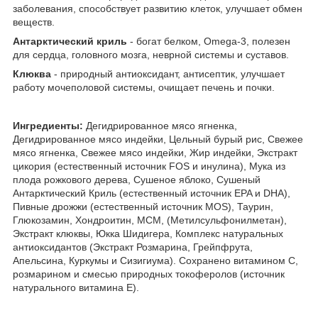
заболевания, способствует развитию клеток, улучшает обмен
веществ.
Антарктический криль
- богат белком, Omega-3, полезен
для сердца, головного мозга, неврной системы и суставов.
Клюква
- природный антиоксидант, антисептик, улучшает
работу мочеполовой системы, очищает печень и почки.
Ингредиенты:
Дегидрированное мясо ягненка,
Дегидрированное мясо индейки, Цельный бурый рис, Свежее
мясо ягненка, Свежее мясо индейки, Жир индейки, Экстракт
цикория (естественный источник FOS и инулина), Мука из
плода рожкового дерева, Сушеное яблоко, Сушеный
Антарктический Криль (естественный источник EPA и DHA),
Пивные дрожжи (естественный источник MOS), Таурин,
Глюкозамин, Хондроитин, MCM, (Метилсульфонилметан),
Экстракт клюквы, Юкка Шидигера, Комплекс натуральных
антиоксидантов (Экстракт Розмарина, Грейпфрута,
Апельсина, Куркумы и Сизигиума). Сохранено витамином С,
розмарином и смесью природных токоферолов (источник
натурального витамина Е).