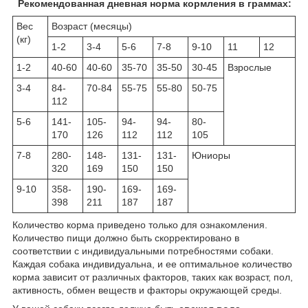
Рекомендованная дневная норма кормления в граммах:
Вес
Возраст (месяцы)
(кг)
1-2
3-4
5-6
7-8
9-10
11
12
1-2
40-60
40-60
35-70
35-50
30-45
Взрослые
3-4
84-
70-84
55-75
55-80
50-75
112
5-6
141-
105-
94-
94-
80-
170
126
112
112
105
7-8
280-
148-
131-
131-
Юниоры
320
169
150
150
9-10
358-
190-
169-
169-
398
211
187
187
Количество корма приведено только для ознакомления.
Количество пищи должно быть скорректировано в
соответствии с индивидуальными потребностями собаки.
Каждая собака индивидуальна, и ее оптимальное количество
корма зависит от различных факторов, таких как возраст, пол,
активность, обмен веществ и факторы окружающей среды.