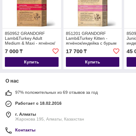
850952 GRANDORF
851201 GRANDORF
850
Lamb&Turkey Adult
Lamb&Turkey Kitten -
Juni
Medium & Maxi - ягнёнок/
ягнёнок/индейка с бурым
инде
индейка с бурым рисом
рисом для котят до 1 года,
для 
7 000
17 700
45 
₸
₸
для средних, крупных,
уп.2 кг
уп.1 кг.
Купить
Купить
О нас
97% положительных из 69 отзывов за год
Работает с 18.02.2016
г. Алматы
Жарокова 195, Алматы, Казахстан
Контакты