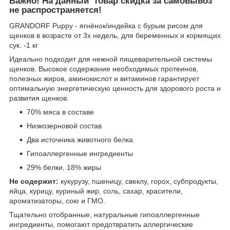
Важно! На данный товар скидка за самовывоз
не распространяется!
GRANDORF Puppy - ягнёнок/индейка с бурым рисом для
щенков в возрасте от 3х недель, для беременных и кормящих
сук. -1 кг
Идеально подходит для нежной пищеварительной системы
щенков. Высокое содержание необходимых протеинов,
полезных жиров, аминокислот и витаминов гарантирует
оптимальную энергетическую ценность для здорового роста и
развития щенков.
70% мяса в составе
Низкозерновой состав
Два источника животного белка
Гипоаллергенные ингредиенты
29% белки, 18% жиры
Не содержит:
кукурузу, пшеницу, свеклу, горох, субпродукты,
яйца, курицу, куриный жир, соль, сахар, красители,
ароматизаторы, сою и ГМО.
Тщательно отобранные, натуральные гипоаллергенные
ингредиенты, помогают предотвратить аллергические