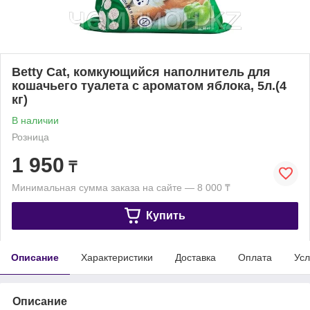
Betty Cat, комкующийся наполнитель для
кошачьего туалета с ароматом яблока, 5л.(4
кг)
В наличии
Розница
1 950
₸
Минимальная сумма заказа на сайте — 8 000 ₸
Купить
Описание
Характеристики
Доставка
Оплата
Усл
Описание