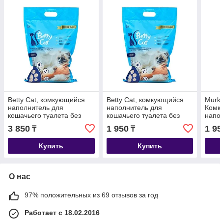
Betty Cat, комкующийся
Betty Cat, комкующийся
Murk
наполнитель для
наполнитель для
Ком
кошачьего туалета без
кошачьего туалета без
напо
аромата, 10л.(8 кг)
аромата, 5л.(4 кг)
коша
3 850
1 950
1 9
₸
₸
аром
(4 кг.
Купить
Купить
О нас
97% положительных из 69 отзывов за год
Работает с 18.02.2016