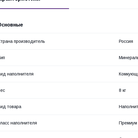
Основные
трана производитель
Россия
ип
Минерал
ид наполнителя
Комкующ
ес
8 кг
ид товара
Наполни
ласс наполнителя
Премиум