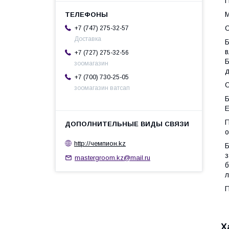
П
M
С
+7 (747) 275-32-57
Доставка
Б
в
+7 (727) 275-32-56
Б
зоомагазин
д
+7 (700) 730-25-05
С
зоомагазин ватсап
Б
Е
П
о
http://чемпион.kz
Б
з
mastergroom.kz@mail.ru
б
л
П
Х