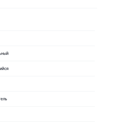
ьный
ийся
тель