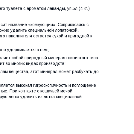
о туалета с ароматом лаванды, уп.5л (4 кг.)
осит название «комкующий». Соприкасаясь с
можно удалить специальной лопаточкой.
о наполнителя остается сухой и пригодной к
жно удерживается в нем;
вляет собой природный минерал глинистого типа.
нит во многих видах производств;
улам вещества, этот минерал может разбухать до
вляется высокая гигроскопичность и поглощение
ные. При контакте с кошачьей мочой
рую легко удалить из лотка специальной