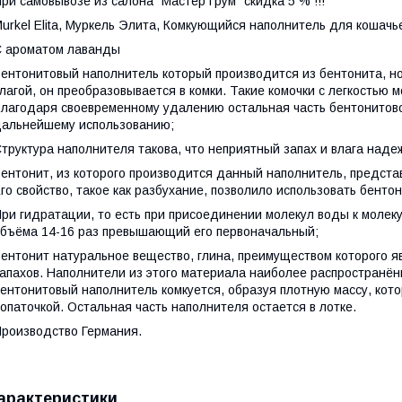
ри самовывозе из салона "Мастер Грум" скидка 5 % !!!
urkel Elita, Муркель Элита, Комкующийся наполнитель для кошачьег
 ароматом лаванды
ентонитовый наполнитель который производится из бентонита, н
лагой, он преобразовывается в комки. Такие комочки с легкостью 
лагодаря своевременному удалению остальная часть бентонитовог
альнейшему использованию;
труктура наполнителя такова, что неприятный запах и влага наде
ентонит, из которого производится данный наполнитель, предста
го свойство, такое как разбухание, позволило использовать бенто
ри гидратации, то есть при присоединении молекул воды к молек
бъёма 14-16 раз превышающий его первоначальный;
ентонит натуральное вещество, глина, преимуществом которого я
апахов. Наполнители из этого материала наиболее распространён
ентонитовый наполнитель комкуется, образуя плотную массу, кото
опаточкой. Остальная часть наполнителя остается в лотке.
роизводство Германия.
арактеристики