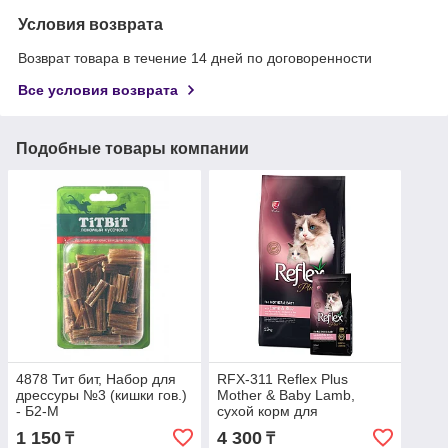
Условия возврата
Возврат товара в течение 14 дней по договоренности
Все условия возврата
Подобные товары компании
4878 Тит бит, Набор для
RFX-311 Reflex Plus
дрессуры №3 (кишки гов.)
Mother & Baby Lamb,
- Б2-M
сухой корм для
беременных и кормящих
1 150
4 300
₸
₸
кошек и котят до 2х м,