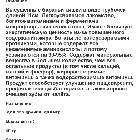
Описание:
Высушенные бараньи кишки в виде трубочек
длиной 11см. Легкоусвояемое лакомство,
богатое витаминами и ферментами
микрофлоры кишечника овец. Имеют большую
энергетическую ценность из-за повышенного
содержания жира. Богаты легкопереваримыми
протеинами, которые содержат все
незаменимые аминокислоты и потому
усваиваются на 90-95%. Содержат минеральные
вещества в большем количестве, чем все
остальные продукты (в том числе кальций,
магний и фосфор), жирорастворимые
витамины, а также водорастворимые витамины.
Продукт способствует улучшению пищеварения,
профилактике дисбактериоза, а также хорошо
очищает зубы от налёта.
Назначение:
для поощрения, для игр
Масса нетто:
40 гр
Состав: