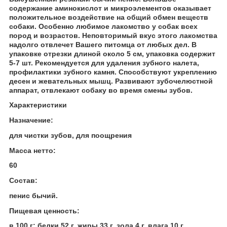
содержание аминокислот и микроэлементов оказывает
положительное воздействие на общий обмен веществ
собаки. Особенно любимое лакомство у собак всех
пород и возрастов. Неповторимый вкус этого лакомства
надолго отвлечет Вашего питомца от любых дел. В
упаковке отрезки длиной около 5 см, упаковка содержит
5-7 шт. Рекомендуется для удаления зубного налета,
профилактики зубного камня. Способствуют укреплению
десен и жевательных мышц. Развивают зубочелюстной
аппарат, отвлекают собаку во время смены зубов.
Характеристики
Назначение:
для чистки зубов, для поощрения
Масса нетто:
60
Состав:
пенис бычий.
Пищевая ценность:
в 100 г: белки 52 г, жиры 33 г, зола 4 г, влага 10 г.