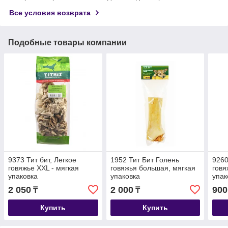
Все условия возврата
Подобные товары компании
9373 Тит бит, Легкое
1952 Тит Бит Голень
9260
говяжье XXL - мягкая
говяжья большая, мягкая
говя
упаковка
упаковка
упак
2 050
2 000
900
₸
₸
Купить
Купить