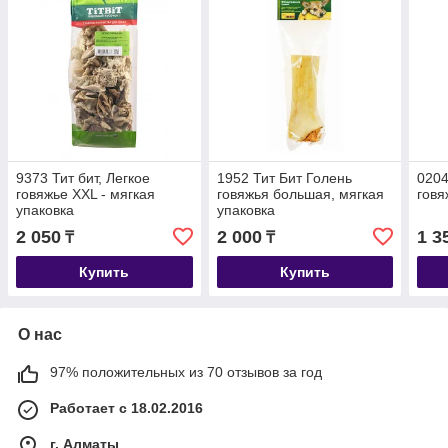
9373 Тит бит, Легкое
1952 Тит Бит Голень
0204
говяжье XXL - мягкая
говяжья большая, мягкая
говя
упаковка
упаковка
2 050
2 000
1 3
₸
₸
Купить
Купить
О нас
97% положительных из 70 отзывов за год
Работает с 18.02.2016
г. Алматы