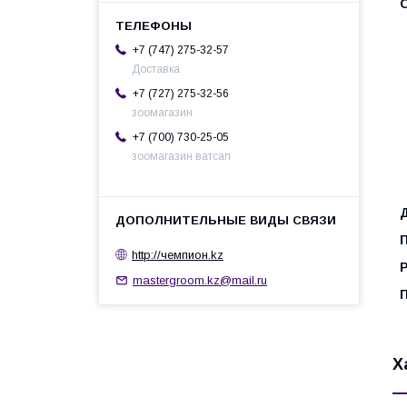
О
+7 (747) 275-32-57
Доставка
+7 (727) 275-32-56
зоомагазин
+7 (700) 730-25-05
зоомагазин ватсап
П
http://чемпион.kz
Р
mastergroom.kz@mail.ru
Х