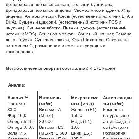
Дегидрированное мясо сельди, Цельный бурый рис,
Дегидрированное мясо индейки, Свежее мясо индейки, Жир
индейки, Антарктический Криль (естественный источник EPA и
DHA), Сушеный цикорий, (естественный источник FOS и
инулина), Сушеное яблоко, Пивные дрожжи (естественный
источник MOS), Сушеная морковь, Сушеный шпинат, Семена
льна, Таурин, Сушеная клюква, Юкка Шидигера. Сохранено
витамином С, розмарином и смесью природных
токоферолов.
Метаболическая энергия составляет:
4 171 ккал/кг
Анализ
:
Анализ %
Витамины
Микроэлеме
Антиоксидан
Протеин:
(мг/кг)
нты
(мг/кг)
ты (мг/кг)
33,0
Витамин A
Железо (E1):
Комплекс
Жир:16,0
(МЕ/кг):
150,0
натуральных
Omega-6: 3,5
20.000
Медь (Е4):
антиоксидант
Omega-3: 0,8
Витамин D3
10,0
ов (Экстракт
Зола: 7,5
(МЕ/кг): 1.500
Цинк (E6):
Розмарина,
Клетчатка:
Витамин E (a-
105,0
Виноградных