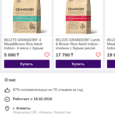
851270 GRANDORF 4
851225 GRANDORF Lamb
851
Meat&Brown Rice Adult
& Brown Rice Adult Indoor -
Meat
Indoor- 4 мяса с бурым
ягнёнок с бурым рисом
Indo
рисом для взрослых
для кошек, уп. 2 кг
рисо
5 000
17 700
19 
₸
₸
кошек, уп.400гр.
кошек
Купить
Купить
О нас
97% положительных из 70 отзывов за год
Работает с 18.02.2016
г. Алматы
Жарокова 195, Алматы, Казахстан