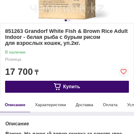
851263 Grandorf White Fish & Brown Rice Adult
Indoor - белая рыба с бурым рисом
для взрослых кошек, уп.2кг.
В наличии
Розница
17 700
₸
Купить
Описание
Характеристики
Доставка
Оплата
Усл
Описание
Важно. На данный товар скидка за самовывоз