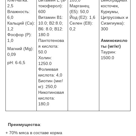
2,5
токоферол):
Марганец
косточек,
Влажность:
600
(E5): 50,0
Куркумы,
6,0
Витамин В1:
Йод (E2): 1,6
Цитрусовых и
Кальций (Са):
10.0; B2:8.0;
Селен (E8):
Сизигиума):
1,2
B6: 8.0; B12:
0,2
300
Фосфор (P):
180.0
1,0
Пантотенова
Аминокисло
я кислота:
ты (мг/кг)
Магний (Mg):
50.0
Таурин:
0,09
Холин:
1500.0
pH: 6-6,5
1250.0
Фолиевая
кислота: 4,0
Биотин (мкг/
кг): 250,0
Никотиновая
кислота:
180,0
Преимущества
:
+ 70% мяса в составе корма