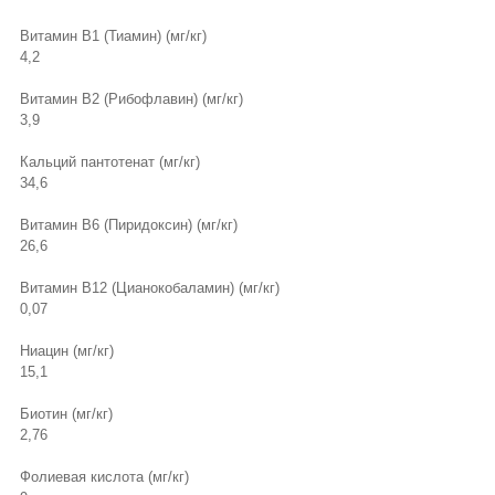
Витамин В1 (Тиамин) (мг/кг)
4,2
Витамин В2 (Рибофлавин) (мг/кг)
3,9
Кальций пантотенат (мг/кг)
34,6
Витамин В6 (Пиридоксин) (мг/кг)
26,6
Витамин В12 (Цианокобаламин) (мг/кг)
0,07
Ниацин (мг/кг)
15,1
Биотин (мг/кг)
2,76
Фолиевая кислота (мг/кг)