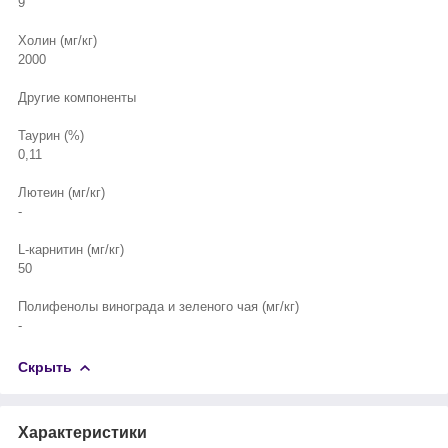
9
Холин (мг/кг)
2000
Другие компоненты
Таурин (%)
0,11
Лютеин (мг/кг)
-
L-карнитин (мг/кг)
50
Полифенолы винограда и зеленого чая (мг/кг)
-
Скрыть
Характеристики