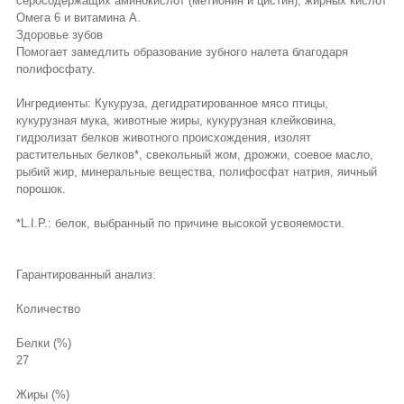
серосодержащих аминокислот (метионин и цистин), жирных кислот
Омега 6 и витамина А.
Здоровье зубов
Помогает замедлить образование зубного налета благодаря
полифосфату.
Ингредиенты: Кукуруза, дегидратированное мясо птицы,
кукурузная мука, животные жиры, кукурузная клейковина,
гидролизат белков животного происхождения, изолят
растительных белков*, свекольный жом, дрожжи, соевое масло,
рыбий жир, минеральные вещества, полифосфат натрия, яичный
порошок.
*L.I.P.: белок, выбранный по причине высокой усвояемости.
Гарантированный анализ:
Количество
Белки (%)
27
Жиры (%)