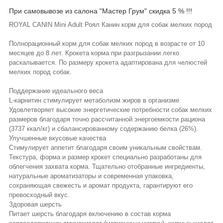
При самовывозе из салона "Мастер Грум" скидка 5 % !!!
ROYAL CANIN Mini Adult Роял Канин корм для собак мелких пород
Полнорационный корм для собак мелких пород в возрасте от 10
месяцев до 8 лет. Крокета корма при разгрызании легко
раскалывается. По размеру крокета адаптирована для челюстей
мелких пород собак.
Поддержание идеального веса
L-карнитин стимулирует метаболизм жиров в организме.
Удовлетворяет высокие энергетические потребности собак мелких
размеров благодаря точно рассчитанной энергоемкости рациона
(3737 ккал/кг) и сбалансированному содержанию белка (26%).
Улучшенные вкусовые качества
Стимулирует аппетит благодаря своим уникальным свойствам.
Текстура, форма и размер крокет специально разработаны для
облегчения захвата корма. Тщательно отобранные ингредиенты,
натуральные ароматизаторы и современная упаковка,
сохраняющая свежесть и аромат продукта, гарантируют его
превосходный вкус.
Здоровая шерсть
Питает шерсть благодаря включению в состав корма