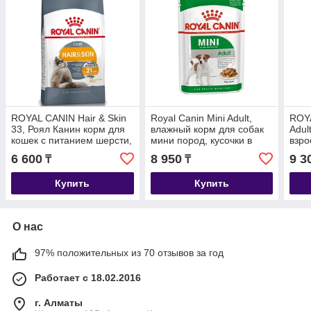
ROYAL CANIN Hair & Skin
Royal Canin Mini Adult,
ROYA
33, Роял Канин корм для
влажный корм для собак
Adul
кошек с питанием шерсти,
мини пород, кусочки в
взро
весовой 1кг.
соусе, уп.12*85гр.
мини
6 600
8 950
9 3
₸
₸
1,5 к
Купить
Купить
О нас
97% положительных из 70 отзывов за год
Работает с 18.02.2016
г. Алматы