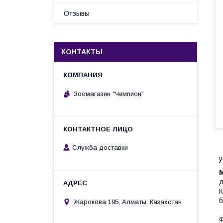
Отзывы
КОНТАКТЫ
Зоомагазин "Чемпион"
Служба доставки
у
M
д
К
б
Жарокова 195, Алматы, Казахстан
Ф