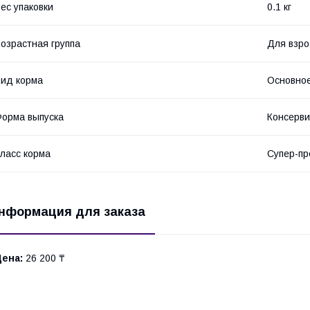
ес упаковки
0.1 кг
озрастная группа
Для взро
ид корма
Основное
орма выпуска
Консерви
ласс корма
Супер-п
нформация для заказа
Цена:
26 200 ₸