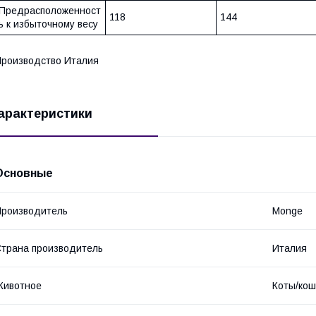
Предрасположенност
118
144
ь к избыточному весу
роизводство Италия
арактеристики
Основные
роизводитель
Monge
трана производитель
Италия
Животное
Коты/кош