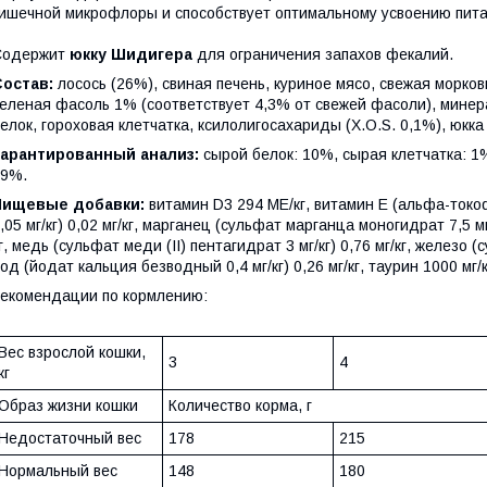
ишечной микрофлоры и способствует оптимальному усвоению пит
Содержит
юкку Шидигера
для ограничения запахов фекалий.
Состав:
лосось (26%), свиная печень, куриное мясо, свежая морко
еленая фасоль 1% (соответствует 4,3% от свежей фасоли), мине
елок, гороховая клетчатка, ксилолигосахариды (Х.О.S. 0,1%), юкк
Гарантированный анализ:
сырой белок: 10%, сырая клетчатка: 1
79%.
Пищевые добавки:
витамин D3 294 МЕ/кг, витамин E (альфа-токоф
,05 мг/кг) 0,02 мг/кг, марганец (сульфат марганца моногидрат 7,5 мг/к
г, медь (сульфат меди (II) пентагидрат 3 мг/кг) 0,76 мг/кг, железо (с
од (йодат кальция безводный 0,4 мг/кг) 0,26 мг/кг, таурин 1000 мг/к
екомендации по кормлению:
Вес взрослой кошки,
3
4
кг
Образ жизни кошки
Количество корма, г
Недостаточный вес
178
215
Нормальный вес
148
180