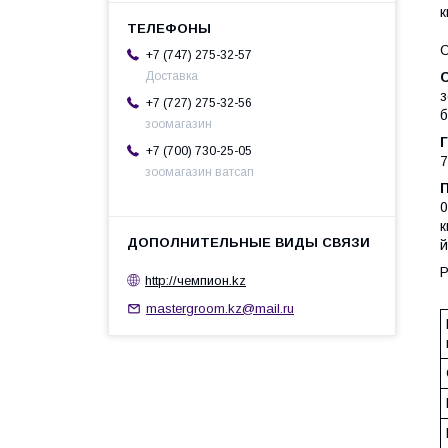
к
+7 (747) 275-32-57
Доставка
з
+7 (727) 275-32-56
б
зоомагазин
+7 (700) 730-25-05
зоомагазин ватсап
0
к
й
Р
http://чемпион.kz
mastergroom.kz@mail.ru