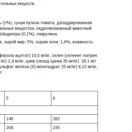
ательных веществ.
вь (2%), сухая пульпа томата, дегидрированная
ральные вещества, гидролизованный животный
а Шидигера (0,1%), спирулина.
%, сырой жир: 5%, сырая зола: 1,6%, влажность:
ерола ацетат) 10,5 мг/кг, селен (селенит натрия
г) 2,4 мг/кг, цинк (оксид цинка 35 мг/кг): 28,1 мг/
ульфат железа (II) моногидрат 25 мг/кг) 8,22 мг/кг,
г.
5
6
249
282
208
235