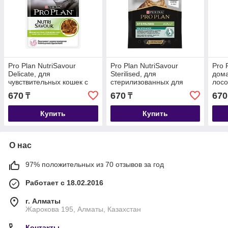
Pro Plan NutriSavour
Pro Plan NutriSavour
Pro 
Delicate, для
Sterilised, для
дома
чувствительных кошек с
стерилизованных для
лосо
ягненком в соусе, пауч
кошек с океанической
85гр
670
670
670
₸
₸
85гр.
рыбой в желе, пауч 85гр.
Купить
Купить
О нас
97% положительных из 70 отзывов за год
Работает с 18.02.2016
г. Алматы
Жарокова 195, Алматы, Казахстан
Контакты