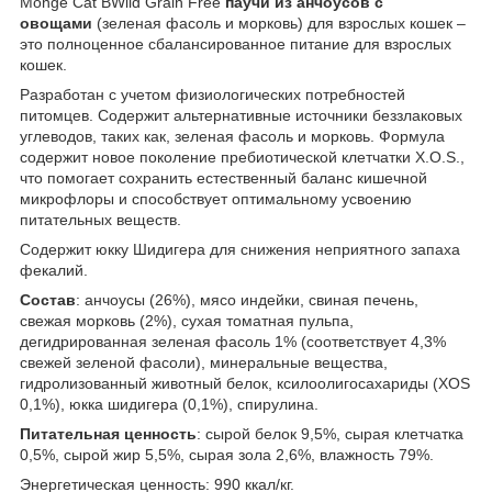
Monge Cat BWild Grain Free
паучи из анчоусов с
овощами
(зеленая фасоль и морковь) для взрослых кошек –
это полноценное сбалансированное питание для взрослых
кошек.
Разработан с учетом физиологических потребностей
питомцев. Содержит альтернативные источники беззлаковых
углеводов, таких как, зеленая фасоль и морковь. Формула
содержит новое поколение пребиотической клетчатки Х.О.S.,
что помогает сохранить естественный баланс кишечной
микрофлоры и способствует оптимальному усвоению
питательных веществ.
Содержит юкку Шидигера для снижения неприятного запаха
фекалий.
Состав
: анчоусы (26%), мясо индейки, свиная печень,
свежая морковь (2%), сухая томатная пульпа,
дегидрированная зеленая фасоль 1% (соответствует 4,3%
свежей зеленой фасоли), минеральные вещества,
гидролизованный животный белок, ксилоолигосахариды (XOS
0,1%), юкка шидигера (0,1%), спирулина.
Питательная ценность
: сырой белок 9,5%, сырая клетчатка
0,5%, сырой жир 5,5%, сырая зола 2,6%, влажность 79%.
Энергетическая ценность: 990 ккал/кг.