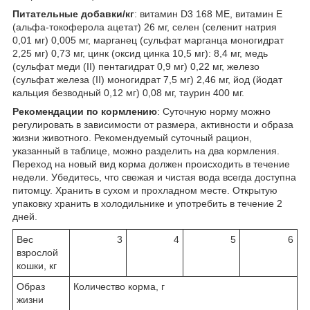
Питательные добавки/кг
: витамин D3 168 МЕ, витамин Е
(альфа-токоферола ацетат) 26 мг, селен (селенит натрия
0,01 мг) 0,005 мг, марганец (сульфат марганца моногидрат
2,25 мг) 0,73 мг, цинк (оксид цинка 10,5 мг): 8,4 мг, медь
(сульфат меди (II) пентагидрат 0,9 мг) 0,22 мг, железо
(сульфат железа (II) моногидрат 7,5 мг) 2,46 мг, йод (йодат
кальция безводный 0,12 мг) 0,08 мг, таурин 400 мг.
Рекомендации по кормлению
: Суточную норму можно
регулировать в зависимости от размера, активности и образа
жизни животного. Рекомендуемый суточный рацион,
указанный в таблице, можно разделить на два кормления.
Переход на новый вид корма должен происходить в течение
недели. Убедитесь, что свежая и чистая вода всегда доступна
питомцу. Хранить в сухом и прохладном месте. Открытую
упаковку хранить в холодильнике и употребить в течение 2
дней.
Вес
3
4
5
6
взрослой
кошки, кг
Образ
Количество корма, г
жизни