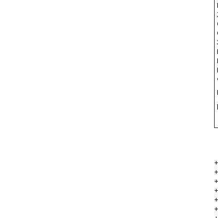
+
+
+
+
+
+
+