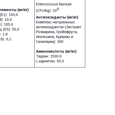
Enterococcus faecium
9
элементы
(мг/кг)
(CFU/kg): 10
E1): 150,0
Антиоксиданты (мг/кг)
): 10,0
Комплекс натуральных
): 105,0
антиоксидантов (Экстракт
 (E5): 50,0
Розмарина, Грейпфрута,
: 1,6
Апельсина, Куркумы и
8): 0,2
Сизигиума): 300
Аминокислоты (мг/кг)
Таурин: 1500.0
L-карнитин: 50.0