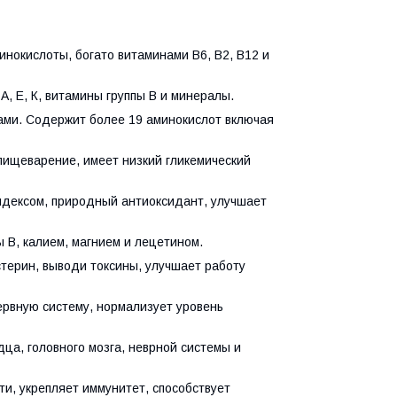
нокислоты, богато витаминами В6, В2, В12 и
А, Е, К, витамины группы В и минералы.
нами. Содержит более 19 аминокислот включая
 пищеварение, имеет низкий гликемический
индексом, природный антиоксидант, улучшает
ы В, калием, магнием и лецетином.
стерин, выводи токсины, улучшает работу
ервную систему, нормализует уровень
дца, головного мозга, неврной системы и
ти, укрепляет иммунитет, способствует