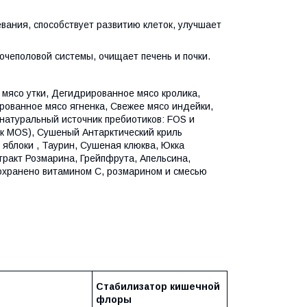
вания, способствует развитию клеток, улучшает
очеполовой системы, очищает печень и почки.
мясо утки, Дегидрированное мясо кролика,
рованное мясо ягненка, Свежее мясо индейки,
натуральный источник пребиотиков: FOS и
к MOS), Cушеный Антарктический криль
 яблоки , Таурин, Сушеная клюква, Юкка
тракт Розмарина, Грейпфрута, Апельсина,
Сохранено витамином С, розмарином и смесью
Стабилизатор кишечной
флоры