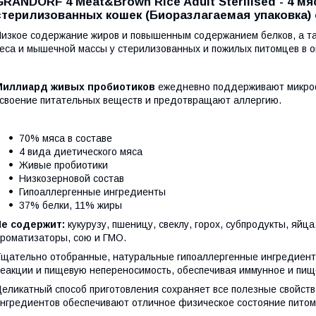
GRANDORF 4 Meat&Brown Rice Adult Sterilised - 4 
стерилизованных кошек (Биоразлагаемая упаковка) от
изкое содержание жиров и повышенным содержанием белков, а та
еса и мышечной массы у стерилизованных и пожилых питомцев в 
Миллиард живых пробиотиков
ежедневно поддерживают микроф
своение питательных веществ и предотвращают аллергию.
70% мяса в составе
4 вида диетического мяса
Живые пробиотики
Низкозерновой состав
Гипоаллергенные ингредиенты
37% белки, 11% жиры
Не содержит:
кукурузу, пшеницу, свеклу, горох, субпродукты, яйца,
роматизаторы, сою и ГМО.
щательно отобранные, натуральные гипоаллергенные ингредиент
еакции и пищевую непереносимость, обеспечивая иммунное и пищ
еликатный способ приготовления сохраняет все полезные свойст
нгредиентов обеспечивают отличное физическое состояние питом