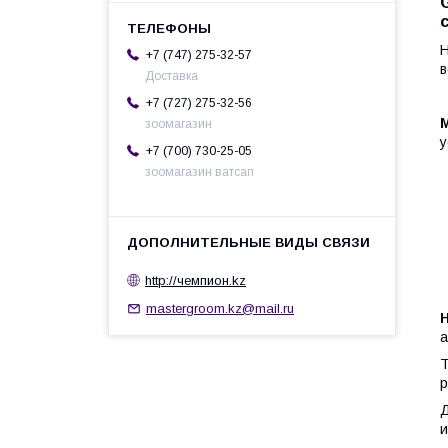
Н
+7 (747) 275-32-57
в
Доставка
+7 (727) 275-32-56
зоомагазин
у
+7 (700) 730-25-05
зоомагазин ватсап
http://чемпион.kz
mastergroom.kz@mail.ru
а
Т
р
Д
и