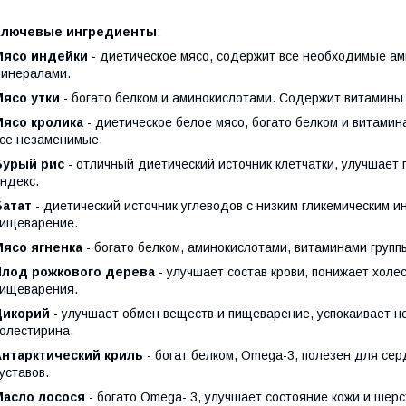
Ключевые ингредиенты
:
Мясо индейки
- диетическое мясо, содержит все необходимые ами
инералами.
Мясо утки
- богато белком и аминокислотами. Содержит витамины 
Мясо кролика
- диетическое белое мясо, богато белком и витами
се незаменимые.
Бурый рис
- отличный диетический источник клетчатки, улучшает
ндекс.
Батат
- диетический источник углеводов с низким гликемическим 
ищеварение.
Мясо ягненка
- богато белком, аминокислотами, витаминами групп
Плод рожкового дерева
- улучшает состав крови, понижает холе
ищеварения.
Цикорий
- улучшает обмен веществ и пищеварение, успокаивает н
олестирина.
Антарктический криль
- богат белком, Omega-3, полезен для сер
уставов.
Масло лосося
- богато Omega- 3, улучшает состояние кожи и шерс