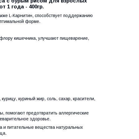
мяса с бурым рисом для взрослых
 1 года - 400гр.
кже L-Карнитин, способствует поддержанию
оптимальной форме.
лору кишечника, улучшают пищеварение,
 курицу, куриный жир, соль, сахар, красители,
ы, помогают предотвратить аллергические
еварительное здоровье.
ва и питательные вещества натуральных
ца.