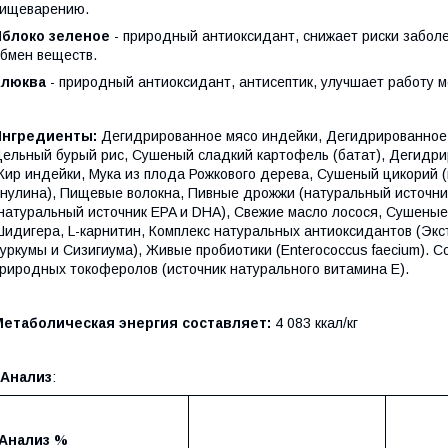
пищеварению.
Яблоко зеленое
- природный антиоксидант, снижает риски заболе
бмен веществ.
Клюква
- природный антиоксидант, антисептик, улучшает работу м
Ингредиенты:
Дегидрированное мясо индейки, Дегидрированное 
ельный бурый рис, Сушеный сладкий картофель (батат), Дегидри
ир индейки, Мука из плода Рожкового дерева, Сушеный цикорий (
нулина), Пищевые волокна, Пивные дрожжи (натуральный источни
натуральный источник EPA и DHA), Свежие масло лосося, Сушеные
идигера, L-карнитин, Комплекс натуральных антиоксидантов (Экс
уркумы и Сизигиума), Живые пробиотики (Enterococcus faecium). 
риродных токоферолов (источник натурального витамина Е).
Метаболическая энергия составляет:
4 083 ккал/кг
Анализ
:
Анализ %