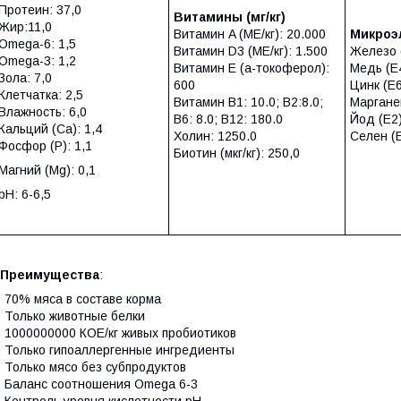
Протеин: 37,0
Витамины (мг/кг)
Жир:11,0
Витамин A (МЕ/кг): 20.000
Микро
Omega-6: 1,5
Витамин D3 (МЕ/кг): 1.500
Железо (
Omega-3: 1,2
Витамин E (a-токоферол):
Медь (Е4
Зола: 7,0
600
Цинк (E6
Клетчатка: 2,5
Витамин В1: 10.0; B2:8.0;
Марганец
Влажность: 6,0
B6: 8.0; B12: 180.0
Йод (E2)
Кальций (Са): 1,4
Холин: 1250.0
Селен (E
Фосфор (P): 1,1
Биотин (мкг/кг): 250,0
Магний (Mg): 0,1
pH: 6-6,5
Преимущества
:
 70% мяса в составе корма
 Только животные белки
 1000000000 КОЕ/кг живых пробиотиков
 Только гипоаллергенные ингредиенты
 Только мясо без субпродуктов
 Баланс соотношения Omega 6-3
 Контроль уровня кислотности рН