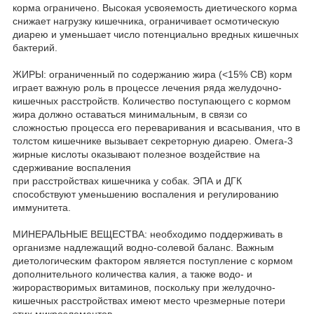
корма ограничено. Высокая усвояемость диетического корма
снижает нагрузку кишечника, ограничивает осмотическую
диарею и уменьшает число потенциально вредных кишечных
бактерий.
ЖИРЫ: ограниченный по содержанию жира (<15% СВ) корм
играет важную роль в процессе лечения ряда желудочно-
кишечных расстройств. Количество поступающего с кормом
жира должно оставаться минимальным, в связи со
сложностью процесса его переваривания и всасывания, что в
толстом кишечнике вызывает секреторную диарею. Омега-3
жирные кислоты оказывают полезное воздействие на
сдерживание воспаления
при расстройствах кишечника у собак. ЭПА и ДГК
способствуют уменьшению воспаления и регулированию
иммунитета.
МИНЕРАЛЬНЫЕ ВЕЩЕСТВА: необходимо поддерживать в
организме надлежащий водно-солевой баланс. Важным
диетологическим фактором является поступление с кормом
дополнительного количества калия, а также водо- и
жирорастворимых витаминов, поскольку при желудочно-
кишечных расстройствах имеют место чрезмерные потери
этих микроэлементов.