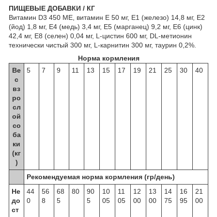
ПИЩЕВЫЕ ДОБАВКИ / КГ
Витамин D3 450 МЕ, витамин Е 50 мг, E1 (железо) 14,8 мг, E2
(йод) 1,8 мг, E4 (медь) 3,4 мг, E5 (марганец) 9,2 мг, E6 (цинк)
42,4 мг, E8 (селен) 0,04 мг, L-цистин 600 мг, DL-метионин
технически чистый 300 мг, L-карнитин 300 мг, таурин 0,2%.
Норма кормления
Ве
5
7
9
11
13
15
17
19
21
25
30
40
с
вз
ро
сл
ой
со
ба
ки
(кг
)
Рекомендуемая норма кормления (гр/день)
Не
44
56
68
80
90
10
11
12
13
14
16
21
до
0
8
5
5
05
05
00
00
75
95
00
ст