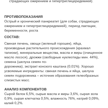
страдающих ожирением и гипертриглицеридемией).
ПРОТИВОПОКАЗАНИЯ
Острый и хронический панкреатит (для собак, страдающих
ожирением и гипертриглицеридемией), период лактации,
беременности, роста
СОСТАВ:
Свиная печень, овощи (зеленый горошек), яйца,
производные растительного происхождения (крахмал
тапиоки), минеральные вещества, масла и жиры (очищенное
масло лосося), дрожжи (свободные нуклеотиды мин. 44%),
семена (шелуха семян по-
дорожника), экстракт конского каштана (0,01%). Хорошо
усвояемые ингредиенты: свиная печень и яйца, шелуха
семян подорожника – источник образования гелеобразных
слизистых масс.
АНАЛИЗ КОМПОНЕНТОВ
Сырой белок 6,5%, сырые масла и жиры 3,6%, сырая зола
0,9%, сырая клетчатка 0,5%, влажность 76%, натрий 0,09%,
калий 0,2%.