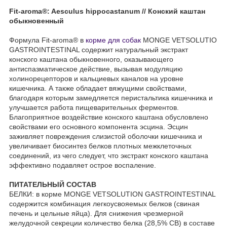
Fit-aroma®: Aesculus hippocastanum // Конский
каштан
обыкновенный
Формула Fit-aroma® в
корме для собак
MONGE VETSOLUTIO
GASTROINTESTINAL содержит натуральный экстракт
конского каштана обыкновенного, оказывающего
антиспазматическое действие, вызывая модуляцию
холинорецепторов и кальциевых каналов на уровне
кишечника. А также обладает вяжущими свойствами,
благодаря которым замедляется перистальтика кишечника и
улучшается работа пищеварительных ферментов.
Благоприятное воздействие конского каштана обусловлено
свойствами его основного компонента эсцина. Эсцин
заживляет повреждения слизистой оболочки кишечника и
увеличивает биосинтез белков плотных межклеточных
соединений, из чего следует, что экстракт конского каштана
эффективно подавляет острое воспаление.
ПИТАТЕЛЬНЫЙ СОСТАВ
БЕЛКИ: в корме MONGE VETSOLUTION GASTROINTESTINAL
содержится комбинация легкоусвояемых белков (свиная
печень и цельные яйца). Для снижения чрезмерной
желудочной секреции количество белка (28,5% СВ) в составе