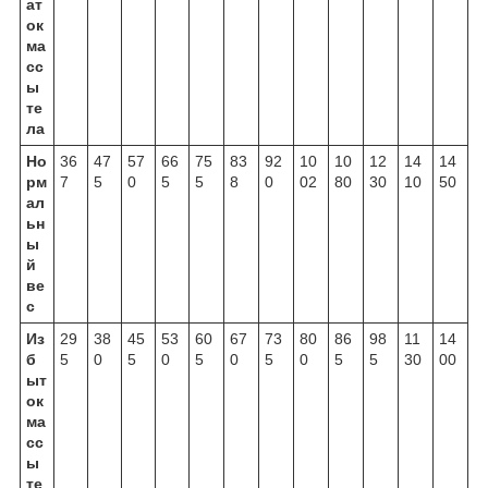
ат
ок
ма
сс
ы
те
ла
Но
36
47
57
66
75
83
92
10
10
12
14
14
рм
7
5
0
5
5
8
0
02
80
30
10
50
ал
ьн
ы
й
ве
с
Из
29
38
45
53
60
67
73
80
86
98
11
14
б
5
0
5
0
5
0
5
0
5
5
30
00
ыт
ок
ма
сс
ы
те