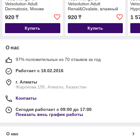
Vetsolution Adult
Vetsolution Adult
Vets
Dermatosis, Монже
Renal&Oxalate, влажный
Hyp
влажный корм для собак с
корм для собак, почки и
корм
920
920
1 5
₸
₸
аллергией, лам.150гр.
мочеполовая система,
алле
лам.150гр.
400г
Купить
Купить
О нас
97% положительных из 70 отзывов за год
Работает с 18.02.2016
г. Алматы
Жарокова 195, Алматы, Казахстан
Контакты
Сегодня работает с 09:00 до 17:00
Показать весь график работы
О нас