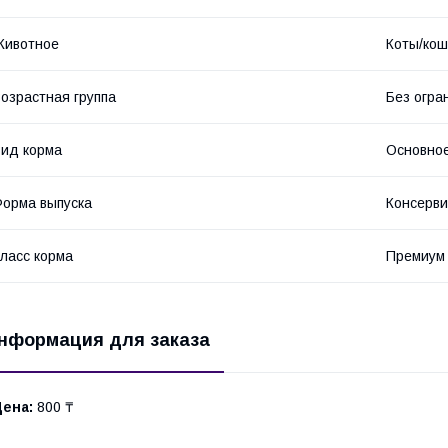
Животное
Коты/кош
озрастная группа
Без огра
ид корма
Основное
орма выпуска
Консерви
ласс корма
Премиум
нформация для заказа
Цена:
800 ₸