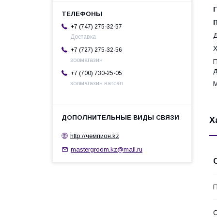
+7 (747) 275-32-57
Д
Доставка
Х
+7 (727) 275-32-56
зоомагазин
П
д
+7 (700) 730-25-05
зоомагазин ватсап
M
Х
http://чемпион.kz
mastergroom.kz@mail.ru
П
С