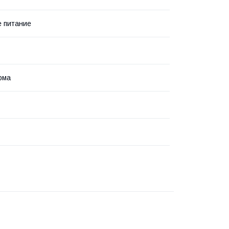
 питание
рма