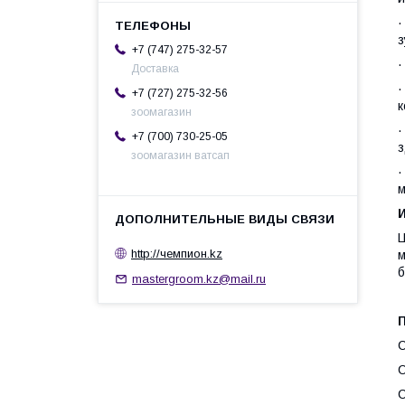
з
+7 (747) 275-32-57
Доставка
+7 (727) 275-32-56
к
зоомагазин
+7 (700) 730-25-05
з
зоомагазин ватсап
м
Ц
http://чемпион.kz
м
б
mastergroom.kz@mail.ru