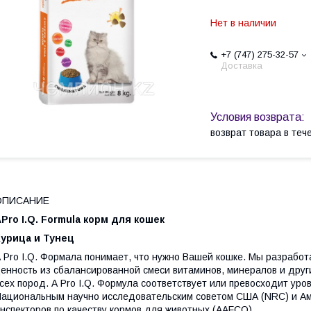
Нет в наличии
+7 (747) 275-32-57
Доставка
возврат товара в те
ОПИСАНИЕ
А
Pro
I
.
Q
.
Formula
корм для кошек
Курица и Тунец
 Pro I.Q. Формала понимает, что нужно Вашей кошке. Мы разрабо
енность из сбалансированной смеси витаминов, минералов и дру
сех пород. A Pro I.Q. Формула соответствует или превосходит ур
ациональным научно исследовательским советом США (NRC) и Ам
нспекторов по качеству кормов для животных (AAFCO)