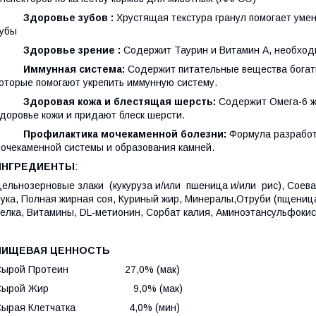
·
Здоровье зубов :
Хрустящая текстура гранул помогает уме
убы
·
Здоровье зрение :
Содержит Таурин и Витамин А, необход
·
Иммунная система:
Содержит питательные вещества богат
оторые помогают укрепить иммунную систему.
·
Здоровая кожа и блестящая шерсть:
Содержит Омега-6 ж
доровье кожи и придают блеск шерсти.
·
Профилактика мочекаменной болезни:
Формула разработ
очекаменной системы и образования камней.
ИНГРЕДИЕНТЫ
:
ельнозерновые злаки (кукуруза и/или пшеница и/или рис), Соевая
ука, Полная жирная соя, Куриный жир, Минералы,Отруби (пщеница 
елка, Витамины, DL-метионин, Сорбат калия, Аминоэтансульфоки
ПИЩЕВАЯ ЦЕННОСТЬ
Сырой Протеин 27,0% (мак)
Сырой Жир 9,0% (мак)
Сырая Клетчатка 4,0% (мин)