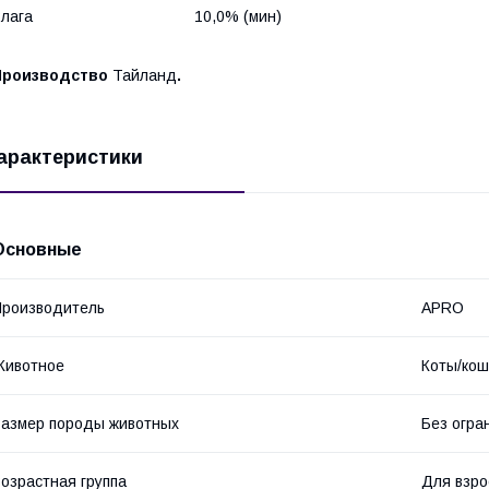
Влага 10,0% (мин)
Производство
Тайланд
.
арактеристики
Основные
роизводитель
APRO
Животное
Коты/кош
азмер породы животных
Без огра
озрастная группа
Для взро