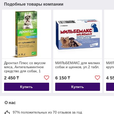
Подобные товары компании
Дронтал Плюс со вкусом
МИЛЬБЕМАКС для мелких
МИЛ
мяса, Антигельминтное
собак и щенков, уп.2 табл.
круп
средство для собак, 1
табл.
2 450
6 150
4 5
₸
₸
Купить
Купить
О нас
97% положительных из 70 отзывов за год