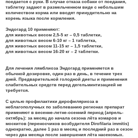
поедается с руки. В случае отказа собаки от поедания,
таблетку задают в размельченном виде с небольшим
количеством корма или вводят принудительно на
корень языка после кормления.
Эндогард 10 применяют:
для животных весом 2,5-5 кг – 0,5 таблетки,
для животных весом 6-10 кг – 1 таблетка,
для животных весом 11-15 кг – 1,5 таблетки,
для животных весом 16-20 кг – 2 таблетки.
Для лечения лямблиоза Эндогард применяется в
обычной дозировке, один раз в день, в течение трех
дней. Предварительной голодной диеты и применения
слабительных средств перед дегельминтизацией не
требуется.
С целью профилактики дирофиляриоза в
неблагополучных по заболеванию регионах препарат
применяют в весенне-летне-осенний период (апрель-
октябрь): за месяц до начала сезона лёта комаров и
москитов (переносчиков возбудителя Dirofilaria immitis)
однократно, далее 1 раз в месяц и последний раз в сезон
через два месяца после завершения лёта насекомых.