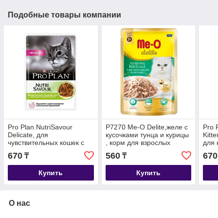
Подобные товары компании
Pro Plan NutriSavour
P7270 Ме-О Delite,желе с
Pro 
Delicate, для
кусочками тунца и курицы
Kitt
чувствительных кошек с
, корм для взрослых
для 
ягненком в соусе, пауч
кошек, пауч 70гр.
670
560
670
₸
₸
85гр.
Купить
Купить
О нас