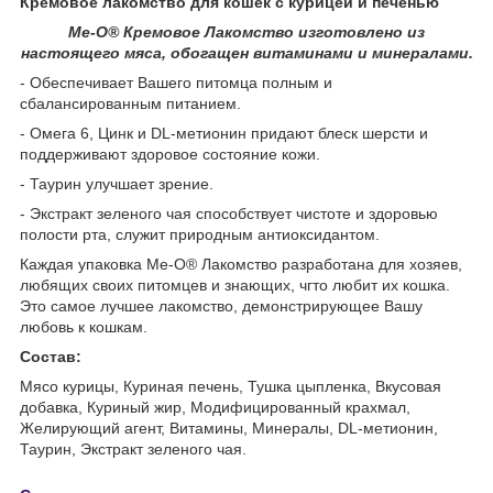
Кремовое лакомство для кошек с курицей и печенью
Мe-O
®
Кремовое Лакомство изготовлено из
настоящего мяса, обогащен витаминами и минералами.
- Обеспечивает Вашего питомца полным и
сбалансированным питанием.
- Омега 6, Цинк и DL-метионин придают блеск шерсти и
поддерживают здоровое состояние кожи.
- Таурин улучшает зрение.
- Экстракт зеленого чая способствует чистоте и здоровью
полости рта, служит природным антиоксидантом.
Каждая упаковка Me-О
®
Лакомство разработана для хозяев,
любящих своих питомцев и знающих, чгто любит их кошка.
Это самое лучшее лакомство, демонстрирующее Вашу
любовь к кошкам.
Состав:
Мясо курицы, Куриная печень, Тушка цыпленка, Вкусовая
добавка, Куриный жир, Модифицированный крахмал,
Желирующий агент, Витамины, Минералы, DL-метионин,
Таурин, Экстракт зеленого чая.