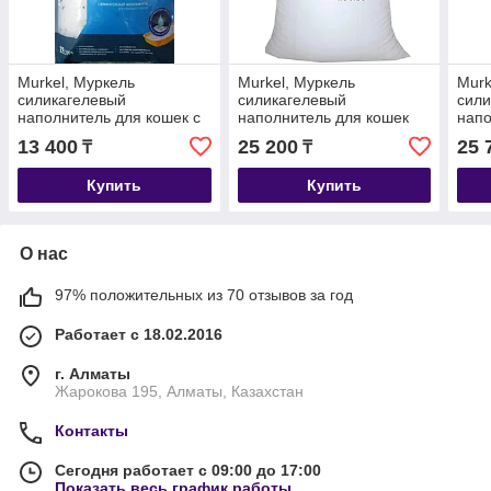
Murkel, Муркель
Murkel, Муркель
Murk
силикагелевый
силикагелевый
сили
наполнитель для кошек с
наполнитель для кошек
напо
ароматом скошенной
без ароматизатора,
аром
13 400
25 200
25 
₸
₸
травы, уп. 22л (10кг)
уп.44л (20кг)
(20к
Купить
Купить
О нас
97% положительных из 70 отзывов за год
Работает с 18.02.2016
г. Алматы
Жарокова 195, Алматы, Казахстан
Контакты
Сегодня работает с 09:00 до 17:00
Показать весь график работы