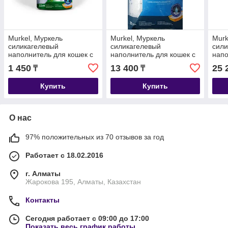
Murkel, Муркель
Murkel, Муркель
Murk
силикагелевый
силикагелевый
сили
наполнитель для кошек с
наполнитель для кошек с
напо
ароматом яблока, уп. 2,2л
ароматом скошенной
без 
1 450
13 400
25 
₸
₸
(1кг)
травы, уп. 22л (10кг)
уп.4
Купить
Купить
О нас
97% положительных из 70 отзывов за год
Работает с 18.02.2016
г. Алматы
Жарокова 195, Алматы, Казахстан
Контакты
Сегодня работает с 09:00 до 17:00
Показать весь график работы