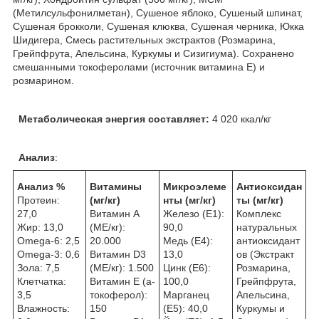
(Метилсульфонилметан), Cушеное яблоко, Cушеный шпинат,
Cушеная брокколи, Cушеная клюква, Cушеная черника, Юкка
Шидигера, Смесь растительных экстрактов (Розмарина,
Грейпфрута, Апельсина, Куркумы и Сизигиума). Сохранено
смешанными токоферолами (источник витамина Е) и
розмарином.
Метаболическая энергия составляет:
4 020 ккал/кг
Анализ
:
Анализ %
Витамины
Микроэлеме
Антиоксидан
Протеин:
(мг/кг)
нты
(мг/кг)
ты (мг/кг)
27,0
Витамин A
Железо (E1):
Комплекс
Жир: 13,0
(МЕ/кг):
90,0
натуральных
Omega-6: 2,5
20.000
Медь (Е4):
антиоксидант
Omega-3: 0,6
Витамин D3
13,0
ов (Экстракт
Зола: 7,5
(МЕ/кг): 1.500
Цинк (E6):
Розмарина,
Клетчатка:
Витамин E (a-
100,0
Грейпфрута,
3,5
токоферол):
Марганец
Апельсина,
Влажность:
150
(E5): 40,0
Куркумы и