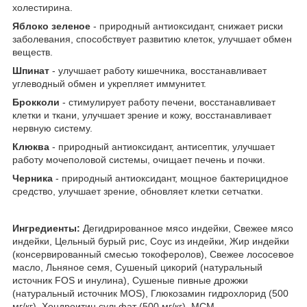
холестирина.
Яблоко зеленое
- природный антиоксидант, снижает риски
заболевания, способствует развитию клеток, улучшает обмен
веществ.
Шпинат
- улучшает работу кишечника, восстанавливает
углеводный обмен и укрепляет иммунитет.
Брокколи
- стимулирует работу печени, восстанавливает
клетки и ткани, улучшает зрение и кожу, восстанавливает
нервную систему.
Клюква
- природный антиоксидант, антисептик, улучшает
работу мочеполовой системы, очищает печень и почки.
Черника
- природный антиоксидант, мощное бактерицидное
средство, улучшает зрение, обновляет клетки сетчатки.
Ингредиенты:
Дегидрированное мясо индейки, Свежее мясо
индейки, Цельный бурый рис, Соус из индейки, Жир индейки
(консервированный смесью токоферолов), Свежее лососевое
масло, Льняное семя, Сушеный цикорий (натуральный
источник FOS и инулина), Cушеные пивные дрожжи
(натуральный источник MOS), Глюкозамин гидрохлорид (500
мг/кг), Хондроитин сульфат (500 мг/кг), МСМ