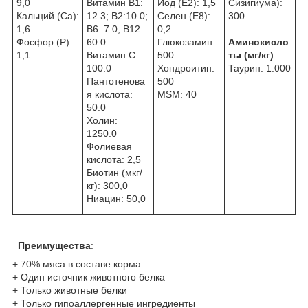
9,0
Витамин В1:
Йод (E2): 1,5
Сизигиума):
Кальций (Са):
12.3; B2:10.0;
Селен (E8):
300
1,6
B6: 7.0; B12:
0,2
Фосфор (P):
60.0
Глюкозамин :
Аминокисло
1,1
Витамин C:
500
ты (мг/кг)
100.0
Хондроитин:
Таурин: 1.000
Пантотенова
500
я кислота:
MSM: 40
50.0
Холин:
1250.0
Фолиевая
кислота: 2,5
Биотин (мкг/
кг): 300,0
Ниацин: 50,0
Преимущества
:
+ 70% мяса в составе корма
+ Один источник животного белка
+ Только животные белки
+ Только гипоаллергенные ингредиенты