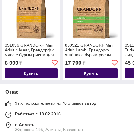
851096 GRANDORF Mini
850921 GRANDORF Mini
851
Adult 4 Meat, Грандорф 4
Adult Lamb, Грандорф
Turk
мяса с бурым рисом для
ягнёнок с бурым рисом
- ин
собак мини пород, уп.1 кг.
для собак мини пород,
для 
8 000
17 700
45 
₸
₸
уп.3 кг.
собак
Купить
Купить
О нас
97% положительных из 70 отзывов за год
Работает с 18.02.2016
г. Алматы
Жарокова 195, Алматы, Казахстан