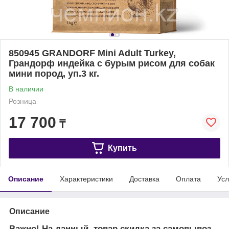
850945 GRANDORF Mini Adult Turkey,
Грандорф индейка с бурым рисом для собак
мини пород, уп.3 кг.
В наличии
Розница
17 700
₸
Купить
Описание
Характеристики
Доставка
Оплата
Усл
Описание
Важно! На данный товар скидка за самовывоз