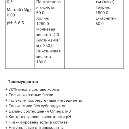
0,8
Пантотенова
ты (мг/кг)
я кислота:
Таурин:
Магний (Mg):
50.0
1500.0
0,09
Холин:
L-карнитин:
pH: 6-6,5
1250.0
50.0
Фолиевая
кислота: 4,0
Биотин (мкг/
кг): 250,0
Никотиновая
кислота:
180,0
Преимущества
:
+ 70% мяса в составе корма
+ Только животные белки
+ Только гипоаллергенные ингредиенты
+ Только мясо без субпродуктов
+ Баланс соотношения Omega 6-3
+ Контроль уровня кислотности рН
+ Низкий уровень золы в составе
+ Натуральные антиоксиданты