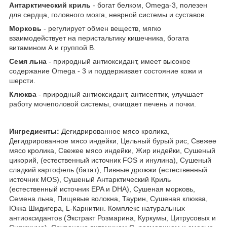
Антарктический криль
- богат белком, Omega-3, полезен
для сердца, головного мозга, неврной системы и суставов.
Морковь
- регулирует обмен веществ, мягко
взаимодействует на перистальтику кишечника, богата
витамином А и группой В.
Семя льна
- природный антиоксидант, имеет высокое
содержание Omega - 3 и поддерживает состояние кожи и
шерсти.
Клюква
- природный антиоксидант, антисептик, улучшает
работу мочеполовой системы, очищает печень и почки.
Ингредиенты:
Дегидрированное мясо кролика,
Дегидрированное мясо индейки, Цельный бурый рис, Свежее
мясо кролика, Свежее мясо индейки, Жир индейки, Сушеный
цикорий, (естественный источник FOS и инулина), Сушеный
сладкий картофель (батат), Пивные дрожжи (естественный
источник MOS), Сушеный Антарктический Криль
(естественный источник EPA и DHA), Сушеная морковь,
Семена льна, Пищевые волокна, Таурин, Сушеная клюква,
Юкка Шидигера, L-Карнитин. Комплекс натуральных
антиоксидантов (Экстракт Розмарина, Куркумы, Цитрусовых и