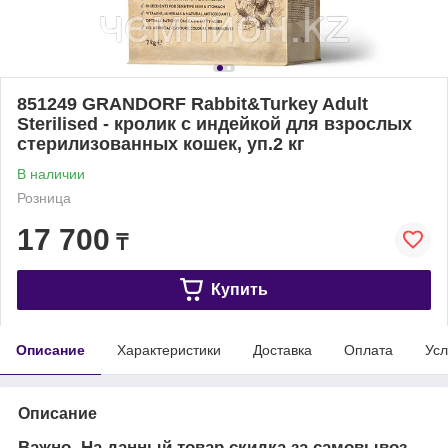
851249 GRANDORF Rabbit&Turkey Adult
Sterilised - кролик с индейкой для взрослых
стерилизованных кошек, уп.2 кг
В наличии
Розница
17 700
₸
Купить
Описание
Характеристики
Доставка
Оплата
Усл
Описание
Важно. На данный товар скидка за самовывоз