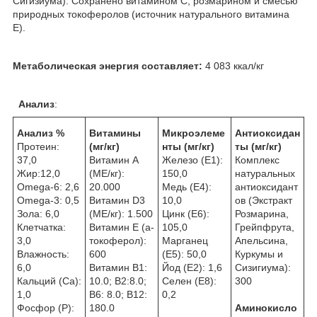
Сигизиума). Сохранено витамином С, розмарином и смесью
природных токоферолов (источник натурального витамина
Е).
Метаболическая энергия составляет:
4 083 ккал/кг
Анализ
:
Анализ %
Витамины
Микроэлеме
Антиоксидан
Протеин:
(мг/кг)
нты
(мг/кг)
ты (мг/кг)
37,0
Витамин A
Железо (E1):
Комплекс
Жир:12,0
(МЕ/кг):
150,0
натуральных
Omega-6: 2,6
20.000
Медь (Е4):
антиоксидант
Omega-3: 0,5
Витамин D3
10,0
ов (Экстракт
Зола: 6,0
(МЕ/кг): 1.500
Цинк (E6):
Розмарина,
Клетчатка:
Витамин E (a-
105,0
Грейпфрута,
3,0
токоферол):
Марганец
Апельсина,
Влажность:
600
(E5): 50,0
Куркумы и
6,0
Витамин В1:
Йод (E2): 1,6
Сизигиума):
Кальций (Са):
10.0; B2:8.0;
Селен (E8):
300
1,0
B6: 8.0; B12:
0,2
Фосфор (P):
180.0
Аминокисло