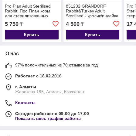
Pro Plan Adult Sterilised
851232 GRANDORF
Pro 
Rabbit, Про План корм
Rabbit&Turkey Adult
Steri
для стерилизованных
Sterilised - кролик/индейка
стер
кошек с кроликом,
для взрослых
коше
5 750
4 500
17 
₸
₸
весовой 1 кг.
стерилизованных кошек,
уп.2
уп.400гр.
Купить
Купить
О нас
97% положительных из 70 отзывов за год
Работает с 18.02.2016
г. Алматы
Жарокова 195, Алматы, Казахстан
Контакты
Сегодня работает с 09:00 до 17:00
Показать весь график работы