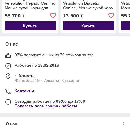
Vetsolution Hepatic Canine,
Vetsolution Diabetic
Vets
Монже сухой корм для
Canine, Монже сухой корм
Монж
собак с заболеваниями
для собак при диабете,
соба
55 700
13 500
55 
₸
₸
печени, уп. 12кг.
уп. 2кг.
суст
Купить
Купить
О нас
97% положительных из 70 отзывов за год
Работает с 18.02.2016
г. Алматы
Жарокова 195, Алматы, Казахстан
Контакты
Сегодня работает с 09:00 до 17:00
Показать весь график работы
О нас