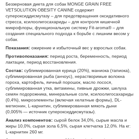
Беззерновая диета для собак MONGE GRAIN FREE
VETSOLUTION OBESITY CANINE содержит
супероксиддисмутазу – для предотвращения оксидативного
стресса, ксилоолигосахариды – для контроля кишечной
микрофлоры, функциональную систему Fit-aroma® – для
создания специального подхода к борьбе с лишним весом у
собак.
Показания:
ожирение и избыточный вес у взрослых собак.
Противопоказания:
период роста, беременность, период
лактации, период восстановления.
Состав:
сублимированная курица (20%), маниока (тапиока),
сублимированная рыба (анчоус), нерастворимые волокна
гороха, картофель, яичный порошок, масло лосося,
сублимированная утка, витамины, пивные дрожжи, шелуха
семян подорожника, минеральные соли, ксилоолигосахариды
(0,4%), микроэлементы (включая хелатные формы), DL-
метионин, L-карнитин, сублимированная мякоть дыни
(0,005% — источник супероксиддисмутазы).
Анализ компонентов:
сырой белок 34,0%, сырые масла и
жиры 10,0%, сырая зола 6,5%, сырая клетчатка 12,0%. На кг:
L-карнитин 260 мг.