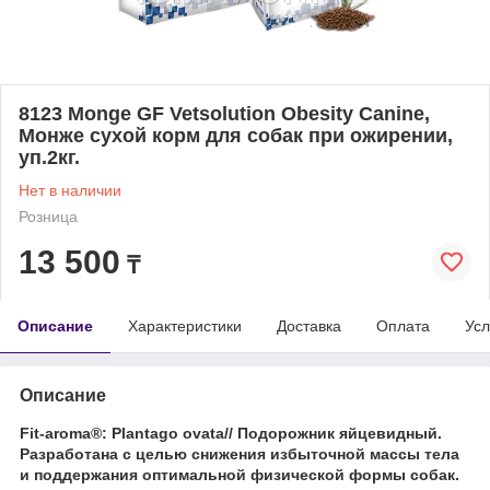
8123 Monge GF Vetsolution Obesity Canine,
Монже сухой корм для собак при ожирении,
уп.2кг.
Нет в наличии
Розница
13 500
₸
Описание
Характеристики
Доставка
Оплата
Усл
Описание
Fit-aroma®: Plantago ovata// Подорожник яйцевидный.
Р
азработана с целью снижения избыточной массы тела
и поддержания оптимальной физической формы собак.