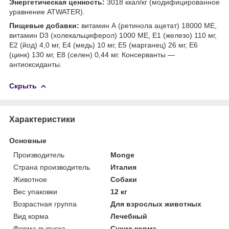
Энергетическая ценность:
3018 ккал/кг (модифицированное
уравнение ATWATER).
Пищевые добавки:
витамин А (ретинола ацетат) 18000 МЕ,
витамин D3 (холекальциферол) 1000 МЕ, Е1 (железо) 110 мг,
Е2 (йод) 4,0 мг, Е4 (медь) 10 мг, Е5 (марганец) 26 мг, Е6
(цинк) 130 мг, Е8 (селен) 0,44 мг. Консерванты —
антиоксиданты.
Скрыть
Характеристики
Основные
Производитель
Monge
Страна производитель
Италия
Животное
Собаки
Вес упаковки
12 кг
Возрастная группа
Для взрослых животных
Вид корма
Лечебный
Форма выпуска
Сухие корма