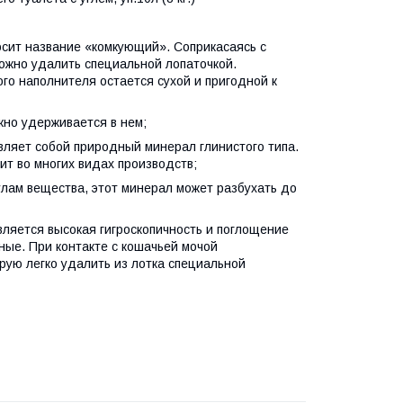
осит название «комкующий». Соприкасаясь с
можно удалить специальной лопаточкой.
о наполнителя остается сухой и пригодной к
жно удерживается в нем;
вляет собой природный минерал глинистого типа.
нит во многих видах производств;
улам вещества, этот минерал может разбухать до
вляется высокая гигроскопичность и поглощение
ные. При контакте с кошачьей мочой
рую легко удалить из лотка специальной