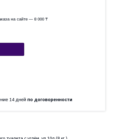
каза на сайте — 8 000 ₸
чение 14 дней
по договоренности
 туалета с углём, уп.10л (8 кг.)