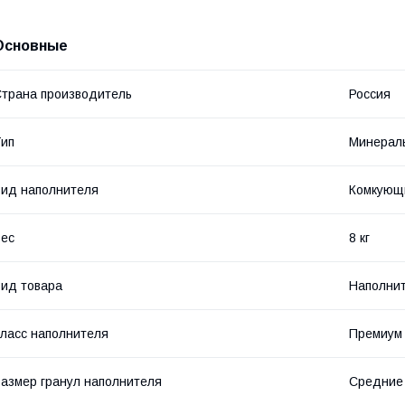
Основные
трана производитель
Россия
ип
Минерал
ид наполнителя
Комкующ
ес
8 кг
ид товара
Наполни
ласс наполнителя
Премиум
азмер гранул наполнителя
Средние