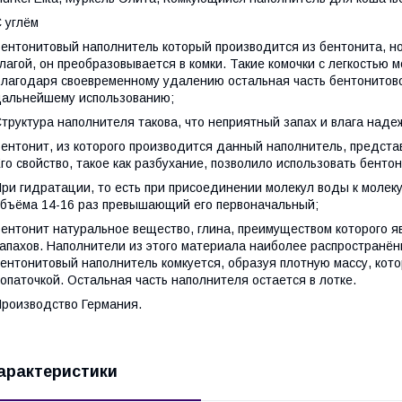
 углём
ентонитовый наполнитель который производится из бентонита, н
лагой, он преобразовывается в комки. Такие комочки с легкостью 
лагодаря своевременному удалению остальная часть бентонитовог
альнейшему использованию;
труктура наполнителя такова, что неприятный запах и влага наде
ентонит, из которого производится данный наполнитель, предста
го свойство, такое как разбухание, позволило использовать бенто
ри гидратации, то есть при присоединении молекул воды к молек
бъёма 14-16 раз превышающий его первоначальный;
ентонит натуральное вещество, глина, преимуществом которого я
апахов. Наполнители из этого материала наиболее распространён
ентонитовый наполнитель комкуется, образуя плотную массу, кото
опаточкой. Остальная часть наполнителя остается в лотке.
роизводство Германия.
арактеристики