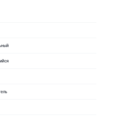
ьный
ийся
тель