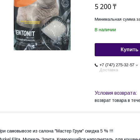
5 200 ₸
Минимальная сумма за
В наличии
Купить
+7 (747) 275-32-57
Доставка
возврат товара в те
ри самовывозе из салона "Мастер Грум" скидка 5 % !!!
urkel Elita, Муркель Элита, Комкующийся наполнитель для кошачьего