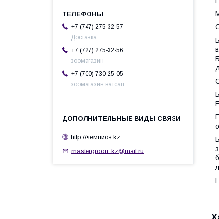
П
M
С
+7 (747) 275-32-57
Доставка
Б
в
+7 (727) 275-32-56
Б
зоомагазин
д
+7 (700) 730-25-05
С
зоомагазин ватсап
Б
Е
П
о
http://чемпион.kz
Б
з
mastergroom.kz@mail.ru
б
л
П
Х