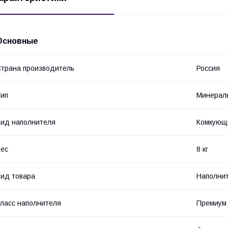
Основные
трана производитель
Россия
ип
Минерал
ид наполнителя
Комкующ
ес
8 кг
ид товара
Наполни
ласс наполнителя
Премиум