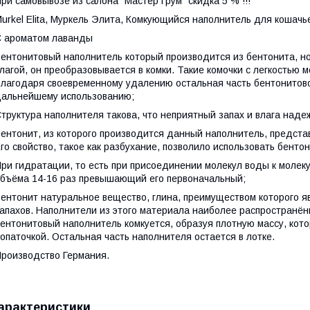
ри самовывозе из салона "Мастер Грум" скидка 5 % !!!
urkel Elita, Муркель Элита, Комкующийся наполнитель для кошачьег
 ароматом лаванды
ентонитовый наполнитель который производится из бентонита, н
лагой, он преобразовывается в комки. Такие комочки с легкостью 
лагодаря своевременному удалению остальная часть бентонитовог
альнейшему использованию;
труктура наполнителя такова, что неприятный запах и влага наде
ентонит, из которого производится данный наполнитель, предста
го свойство, такое как разбухание, позволило использовать бенто
ри гидратации, то есть при присоединении молекул воды к молек
бъёма 14-16 раз превышающий его первоначальный;
ентонит натуральное вещество, глина, преимуществом которого я
апахов. Наполнители из этого материала наиболее распространён
ентонитовый наполнитель комкуется, образуя плотную массу, кото
опаточкой. Остальная часть наполнителя остается в лотке.
роизводство Германия.
арактеристики