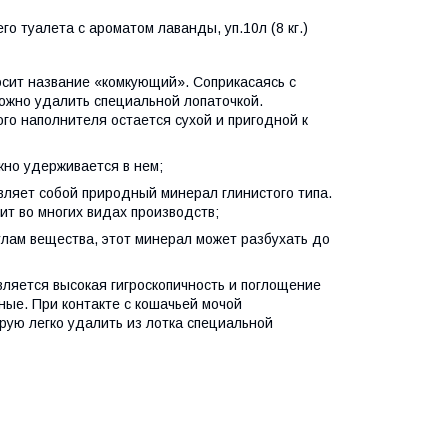
о туалета с ароматом лаванды, уп.10л (8 кг.)
осит название «комкующий». Соприкасаясь с
можно удалить специальной лопаточкой.
о наполнителя остается сухой и пригодной к
жно удерживается в нем;
вляет собой природный минерал глинистого типа.
нит во многих видах производств;
улам вещества, этот минерал может разбухать до
вляется высокая гигроскопичность и поглощение
ные. При контакте с кошачьей мочой
рую легко удалить из лотка специальной