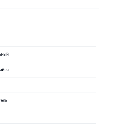
ьный
ийся
тель