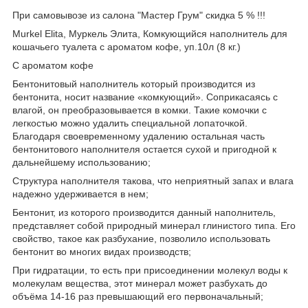
При самовывозе из салона "Мастер Грум" скидка 5 % !!!
Murkel Elita, Муркель Элита, Комкующийся наполнитель для
кошачьего туалета с ароматом кофе, уп.10л (8 кг.)
С ароматом кофе
Бентонитовый наполнитель который производится из
бентонита, носит название «комкующий». Соприкасаясь с
влагой, он преобразовывается в комки. Такие комочки с
легкостью можно удалить специальной лопаточкой.
Благодаря своевременному удалению остальная часть
бентонитового наполнителя остается сухой и пригодной к
дальнейшему использованию;
Структура наполнителя такова, что неприятный запах и влага
надежно удерживается в нем;
Бентонит, из которого производится данный наполнитель,
представляет собой природный минерал глинистого типа. Его
свойство, такое как разбухание, позволило использовать
бентонит во многих видах производств;
При гидратации, то есть при присоединении молекул воды к
молекулам вещества, этот минерал может разбухать до
объёма 14-16 раз превышающий его первоначальный;