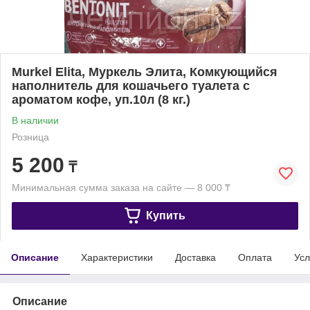
Murkel Elita, Муркель Элита, Комкующийся
наполнитель для кошачьего туалета с
ароматом кофе, уп.10л (8 кг.)
В наличии
Розница
5 200
₸
Минимальная сумма заказа на сайте — 8 000 ₸
Купить
Описание
Характеристики
Доставка
Оплата
Усл
Описание