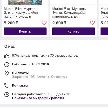
Murkel Elita, Муркель
Murkel Elita, Муркель
Murk
Элита, Комкующийся
Элита, Комкующийся
Эли
наполнитель для
наполнитель для
напо
кошачьего туалета без
кошачьего туалета с
коша
5 200
2 600
5 2
₸
₸
аромата, уп.10л (8 кг.)
ароматом лимона, уп.5л
аром
(4 кг.)
(8 кг.
Купить
Купить
О нас
97% положительных из 70 отзывов за год
Работает с 18.02.2016
г. Алматы
Жарокова 195, Алматы, Казахстан
Контакты
Сегодня работает с 09:00 до 17:00
Показать весь график работы