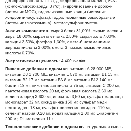
дегидрированная клюква, дегидрированная малина, КОС
(ксило-олигосахариды 3 г/кг), гидролизованные дрожжи
(источник МОС), гидролизованные хрящи (источник
хондроитинасульфата), гидролизованные ракообразные
(источник глюкозамина), метилсульфонилметан.
Анализ компонентов:
сырой белок 31,00%, сырые масла и
жиры 18,00%, сырая клетчатка 2,50%, сырая зола 7,00%,
кальций 2,50%, фосфор 1,60%, омега-6 незаменимые
жирные кислоты 3,00%, омега-3 незаменимые жирные
кислоты 0,70%.
Энергетическая ценность:
4 400 ккал/кг.
Пищевые добавки в одном кг:
витамин А 28 000 МЕ,
витамин D3 1 700 МЕ, витамин Е 570 мг, витамин B1 13 мг,
витамин B2 17 мг, витамин В6 8 мг, витамин B12 140 мг,
биотин 19 мг, никотиновая кислота 75 мг, витамин C 200 мг,
пантотеновая кислота 20 мг, фолиевая кислота 2,60 мг,
холина хлорид 3 600 мг, инозитол 3,50 мг, сульфат марганца
моногидрат 32 мг, оксид цинка 150 мг, сульфат меди
пентагидрат 13 мг, сульфат железа моногидрат 110 мг,
селенит натрия 0,20 мг, иодат кальция 1,80 мг, L-карнитин
200 мг, DL-метионин 11 г.
Технологические добавки в одном кг:
натуральная смесь