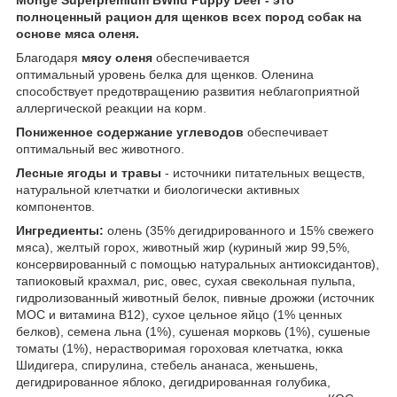
полноценный рацион для щенков всех пород собак на
основе мяса оленя.
Благодаря
мясу оленя
обеспечивается
оптимальный уровень белка для щенков. Оленина
способствует предотвращению развития неблагоприятной
аллергической реакции на корм.
Пониженное содержание углеводов
обеспечивает
оптимальный вес животного.
Лесные ягоды и травы
- источники питательных веществ,
натуральной клетчатки и биологически активных
компонентов.
Ингредиен
ты:
олень (35% дегидрированного и 15% свежего
мяса), желтый горох, животный жир (куриный жир 99,5%,
консервированный с помощью натуральных антиоксидантов),
тапиоковый крахмал, рис, овес, сухая свекольная пульпа,
гидролизованный животный белок, пивные дрожжи (источник
МОС и витамина B12), сухое цельное яйцо (1% ценных
белков), семена льна (1%), сушеная морковь (1%), сушеные
томаты (1%), нерастворимая гороховая клетчатка, юкка
Шидигера, спирулина, стебель ананаса, женьшень,
дегидрированное яблоко, дегидрированная голубика,