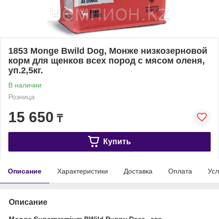
1853 Monge Bwild Dog, Монже низкозерновой
корм для щенков всех пород с мясом оленя,
уп.2,5кг.
В наличии
Розница
15 650
₸
Купить
Описание
Характеристики
Доставка
Оплата
Усл
Описание
Monge Superpremium BWild Puppy Deer - это