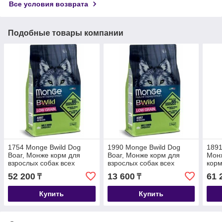
Все условия возврата
Подобные товары компании
1754 Monge Bwild Dog
1990 Monge Bwild Dog
1891
Boar, Монже корм для
Boar, Монже корм для
Монж
взрослых собак всех
взрослых собак всех
корм
пород с мясом кабана,
пород с мясом кабана,
поро
52 200
13 600
61 
₸
₸
низкозерновой, уп.12кг.
низкозерновой, уп.2,5кг.
уп.12
Купить
Купить