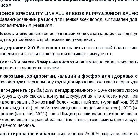
рисом
MONGE SPECIALITY LINE ALL BREEDS PUPPY&JUNIOR SALMO
балансированный рацион для щенков всех пород. Оптимален для с
оспалительным реакциям.
Лосось и рис
являются источниками легкоусваиваемых белков и у
одходит собакам с проблемами пищеварения.
Содержание X.O.S.
помогает сохранить естественный баланс ки
своению питательных веществ и повышает иммунитет.
Омега-3 и омега-6 жирные кислоты
оптимально сбалансированы
ерсти в отличном состоянии.
Глюкозамин, хондроитин, кальций и фосфор для здоровья с
пособствуют нормальному функционированию суставов опорно-дви
Ингредиенты:
рыба (26% дегидрированного и 10% свежего лосося
укуруза, сухая свекольная пульпа, кукурузная глютеновая мука, п
идролизованный животный белок, животный жир (куриный жир 99
нтиоксидантов), овес (источник ценных пищевых волокон), КОС (к
рожжи (источник МОС), юкка Шидигера, спирулина, гидролизован
идролизованные ракообразные (источник глюкозамина), метилсул
ушеного чеснока.
Гарантированный анализ:
сырой белок 25,00%, сырые масла и ж