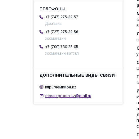
+7 (747) 275-32-57
с
Доставка
в
+7 (727) 275-32-56
зоомагазин
п
+7 (700) 730-25-05
зоомагазин ватсап
у
ш
с
http://чемпион.kz
mastergroom.kz@mail.ru
к
г
а
д
г
с