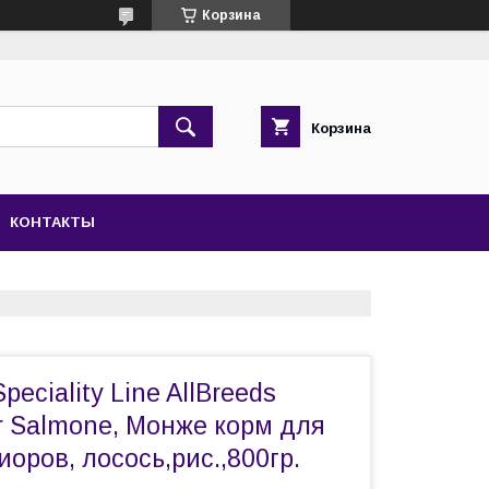
Корзина
Корзина
КОНТАКТЫ
eciality Line AllBreeds
r Salmone, Монже корм для
оров, лосось,рис.,800гр.