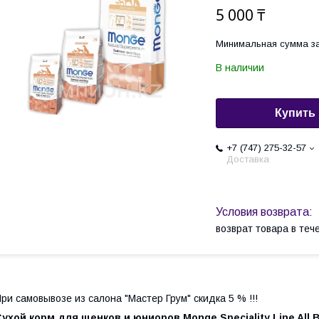
5 000 ₸
Минимальная сумма за
В наличии
Купить
+7 (747) 275-32-57
Доставка
возврат товара в те
ри самовывозе из салона "Мастер Грум" скидка 5 % !!!
ухой корм для щенков и юниоров Monge Speciality Line All 