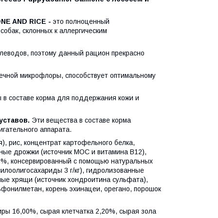
NE AND RICE -
это полноценный
обак, склонных к аллергическим
глеводов, поэтому данный рацион прекрасно
шечной микрофлоры, способствует оптимальному
 в составе корма для поддержания кожи и
уставов.
Эти вещества в составе корма
гательного аппарата.
), рис, концентрат картофельного белка,
ивные дрожжи (источник МОС и витамина B12),
,6%, консервированный с помощью натуральных
силоолигосахариды 3 г/кг), гидролизованные
ные хрящи (источник хондроитина сульфата),
ьфонилметан, корень эхинацеи, орегано, порошок
иры 16,00%, сырая клетчатка 2,20%, сырая зола