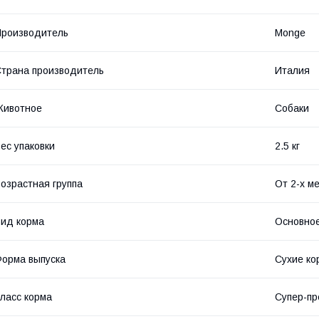
роизводитель
Monge
трана производитель
Италия
Животное
Собаки
ес упаковки
2.5 кг
озрастная группа
От 2-х м
ид корма
Основное
орма выпуска
Сухие ко
ласс корма
Супер-п