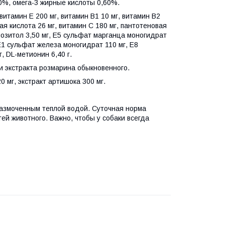
0%, омега-3 жирные кислоты 0,60%.
итамин Е 200 мг, витамин В1 10 мг, витамин В2
вая кислота 26 мг, витамин С 180 мг, пантотеновая
инозитол 3,50 мг, Е5 сульфат марганца моногидрат
 Е1 сульфат железа моногидрат 110 мг, Е8
г, DL-метионин 6,40 г.
и экстракта розмарина обыкновенного.
 мг, экстракт артишока 300 мг.
размоченным теплой водой. Суточная норма
ей животного. Важно, чтобы у собаки всегда