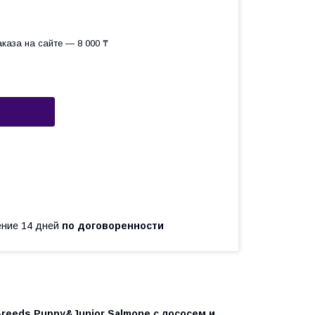
каза на сайте — 8 000 ₸
чение 14 дней
по договоренности
Breeds Puppy&Junior Salmone с лососем и