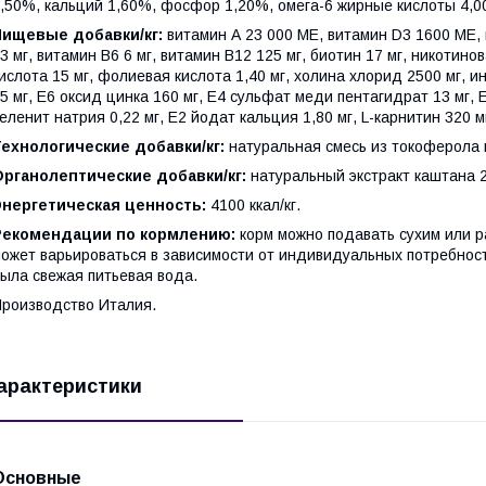
,50%, кальций 1,60%, фосфор 1,20%, омега-6 жирные кислоты 4,0
Пищевые добавки/кг:
витамин А 23 000 МЕ, витамин D3 1600 МЕ, в
3 мг, витамин В6 6 мг, витамин В12 125 мг, биотин 17 мг, никотино
ислота 15 мг, фолиевая кислота 1,40 мг, холина хлорид 2500 мг, 
5 мг, Е6 оксид цинка 160 мг, Е4 сульфат меди пентагидрат 13 мг,
еленит натрия 0,22 мг, Е2 йодат кальция 1,80 мг, L-карнитин 320 м
ехнологические добавки/кг:
натуральная смесь из токоферола 
Органолептические добавки/кг:
натуральный экстракт каштана 20
Энергетическая ценность:
4100 ккал/кг.
Рекомендации по кормлению:
корм можно подавать сухим или 
ожет варьироваться в зависимости от индивидуальных потребност
ыла свежая питьевая вода.
роизводство Италия.
арактеристики
Основные