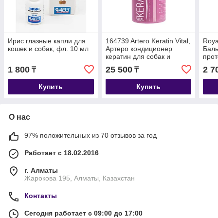
Ирис глазные капли для
164739 Artero Keratin Vital,
Roya
кошек и собак, фл. 10 мл
Артеро кондиционер
Баль
кератин для собак и
прот
кошек, 650мл
мас
1 800
25 500
2 7
₸
₸
Купить
Купить
О нас
97% положительных из 70 отзывов за год
Работает с 18.02.2016
г. Алматы
Жарокова 195, Алматы, Казахстан
Контакты
Сегодня работает с 09:00 до 17:00