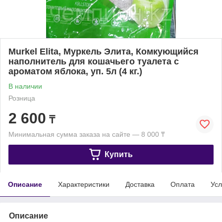
Murkel Elita, Муркель Элита, Комкующийся
наполнитель для кошачьего туалета с
ароматом яблока, уп. 5л (4 кг.)
В наличии
Розница
2 600
₸
Минимальная сумма заказа на сайте — 8 000 ₸
Купить
Описание
Характеристики
Доставка
Оплата
Усл
Описание