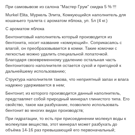
При самовывозе из салона "Мастер Грум" скидка 5 % !!!
Murkel Elita, Муркель Элита, Комкующийся наполнитель для
кошачьего туалета с ароматом яблока, уп. 5л (4 кг.)
С ароматом яблока
Бентонитовый наполнитель который производится из
бентонита, носит название «комкующий». Соприкасаясь с
влагой, он преобразовывается в комки. Такие комочки с
легкостью можно удалить специальной лопаточкой.
Благодаря своевременному удалению остальная часть
бентонитового наполнителя остается сухой и пригодной к
дальнейшему использованию;
Структура наполнителя такова, что неприятный запах и влага
надежно удерживается в нем;
Бентонит, из которого производится данный наполнитель,
представляет собой природный минерал глинистого типа. Его
свойство, такое как разбухание, позволило использовать
бентонит во многих видах производств;
При гидратации, то есть при присоединении молекул воды к
молекулам вещества, этот минерал может разбухать до
объёма 14-16 раз превышающий его первоначальный;