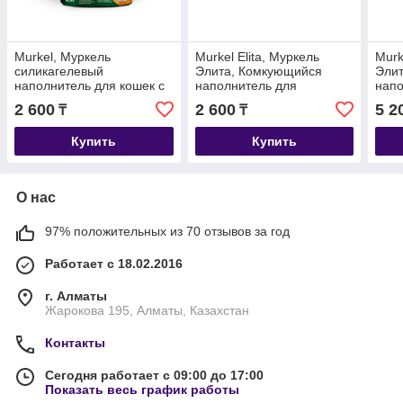
Murkel, Муркель
Murkel Elita, Муркель
Murk
силикагелевый
Элита, Комкующийся
Эли
наполнитель для кошек с
наполнитель для
напо
ароматом скошенной
кошачьего туалета с
коша
2 600
2 600
5 2
₸
₸
травы, уп. 4л (1,8кг)
ароматом лимона, уп.5л
аром
(4 кг.)
(8 кг.
Купить
Купить
О нас
97% положительных из 70 отзывов за год
Работает с 18.02.2016
г. Алматы
Жарокова 195, Алматы, Казахстан
Контакты
Сегодня работает с 09:00 до 17:00
Показать весь график работы