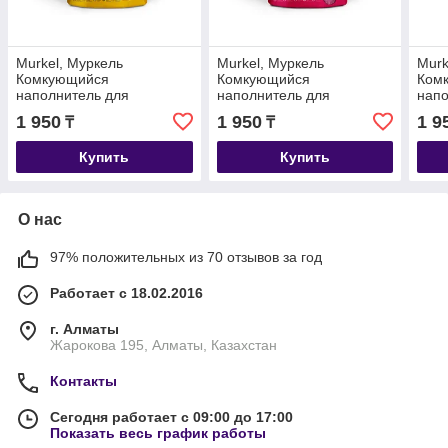
Murkel, Муркель
Murkel, Муркель
Murk
Комкующийся
Комкующийся
Ком
наполнитель для
наполнитель для
напо
кошачьего туалета с
кошачьего туалета с
коша
1 950
1 950
1 9
₸
₸
ароматом лимона, уп. 5л
ароматом розы, уп. 5л (4
аром
(4 кг.)
кг.)
(4 кг.
Купить
Купить
О нас
97% положительных из 70 отзывов за год
Работает с 18.02.2016
г. Алматы
Жарокова 195, Алматы, Казахстан
Контакты
Сегодня работает с 09:00 до 17:00
Показать весь график работы