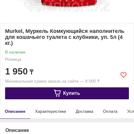
Murkel, Муркель Комкующийся наполнитель
для кошачьего туалета с клубники, уп. 5л (4
кг.)
В наличии
Розница
1 950
₸
Минимальная сумма заказа на сайте — 8 000 ₸
Купить
Описание
Характеристики
Доставка
Оплата
Усл
Описание