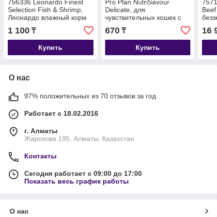
756336 Leonardo Finest
Pro Plan NutriSavour
7571
Selection Fish & Shrimp,
Delicate, для
Beef
Леонардо влажный корм
чувствительных кошек с
безз
для кошек с креветками и
ягненком в соусе, пауч
взро
1 100
670
16 
₸
₸
рыбой, пауч 85г
85гр.
с пти
Купить
Купить
О нас
97% положительных из 70 отзывов за год
Работает с 18.02.2016
г. Алматы
Жарокова 195, Алматы, Казахстан
Контакты
Сегодня работает с 09:00 до 17:00
Показать весь график работы
О нас