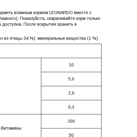
я кормить влажным кормом LEONARDO вместе с
лажного). Пожалуйста, скармливайте корм только
 доступна. После вскрытия хранить в
н из птицы 34 %); минеральные вещества (1 %)
10
5,0
2,0
0,3
200
Витамины
50