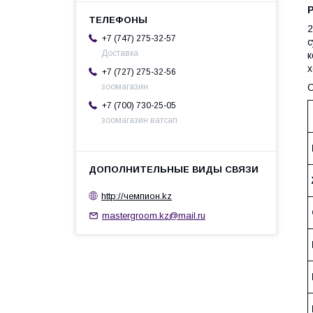
2
+7 (747) 275-32-57
с
Доставка
к
х
+7 (727) 275-32-56
С
зоомагазин
+7 (700) 730-25-05
зоомагазин ватсап
http://чемпион.kz
mastergroom.kz@mail.ru