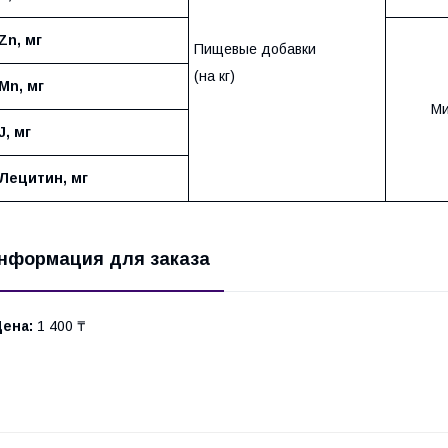
Zn
, мг
Пищевые добавки
(на кг)
Mn
, мг
Ми
J
, мг
Лецитин, мг
нформация для заказа
Цена:
1 400 ₸