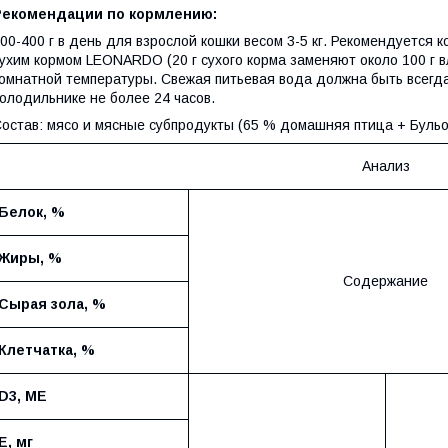
Рекомендации по кормлению:
00-400 г в день для взрослой кошки весом 3-5 кг. Рекомендуетс
ухим кормом LEONARDO (20 г сухого корма заменяют около 100 г в
омнатной температуры. Свежая питьевая вода должна быть всегда
олодильнике не более 24 часов.
остав: мясо и мясные субпродукты (65 % домашняя птица + Бульо
Анализ
Белок, %
Жиры
, %
Содержание
Сырая зола, %
Клетчатка, %
D3
,
МЕ
E
,
мг