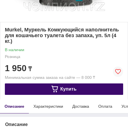
Murkel, Муркель Комкующийся наполнитель
для кошачьего туалета без запаха, уп. 5л (4
кг.)
В наличии
Розница
1 950
₸
Минимальная сумма заказа на сайте — 8 000 ₸
Купить
Описание
Характеристики
Доставка
Оплата
Усл
Описание