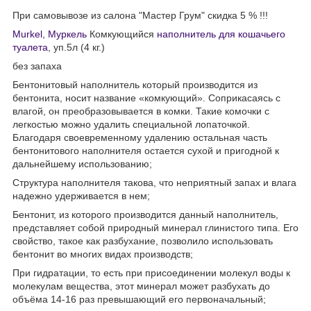
При самовывозе из салона "Мастер Грум" скидка 5 % !!!
Murkel, Муркель
Комкующийся
наполнитель для кошачьего
туалета
, уп.5л (4 кг.)
без запаха
Бентонитовый наполнитель который производится из
бентонита, носит название «комкующий». Соприкасаясь с
влагой, он преобразовывается в комки. Такие комочки с
легкостью можно удалить специальной лопаточкой.
Благодаря своевременному удалению остальная часть
бентонитового наполнителя остается сухой и пригодной к
дальнейшему использованию;
Структура наполнителя такова, что неприятный запах и влага
надежно удерживается в нем;
Бентонит, из которого производится данный наполнитель,
представляет собой природный минерал глинистого типа. Его
свойство, такое как разбухание, позволило использовать
бентонит во многих видах производств;
При гидратации, то есть при присоединении молекул воды к
молекулам вещества, этот минерал может разбухать до
объёма 14-16 раз превышающий его первоначальный;