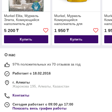
Murkel Elita, Муркель
Murkel, Муркель
Murk
Элита, Комкующийся
Комкующийся
Ком
наполнитель для
наполнитель для
напо
кошачьего туалета без
кошачьего туалета с
коша
5 200
1 950
1 9
₸
₸
аромата, уп.10л (8 кг.)
ароматом лимона, уп. 5л
аром
(4 кг.)
кг.)
Купить
Купить
О нас
97% положительных из 70 отзывов за год
Работает с 18.02.2016
г. Алматы
Жарокова 195, Алматы, Казахстан
Контакты
Сегодня работает с 09:00 до 17:00
Показать весь график работы