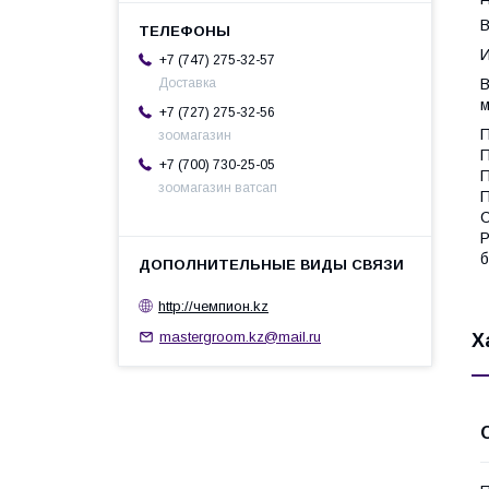
В
И
+7 (747) 275-32-57
В
Доставка
м
+7 (727) 275-32-56
П
зоомагазин
П
+7 (700) 730-25-05
П
зоомагазин ватсап
П
С
Р
б
http://чемпион.kz
mastergroom.kz@mail.ru
Х